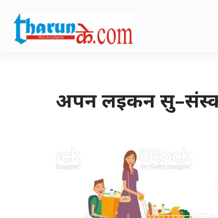
अपन लइकन सु–संस्क