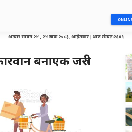
ONLINE
अत्वार सावन २४ , २४ श्रावण २०८३, आईतवार| थारु संम्बत:२६४९
ारवान बनाएक जरुरी