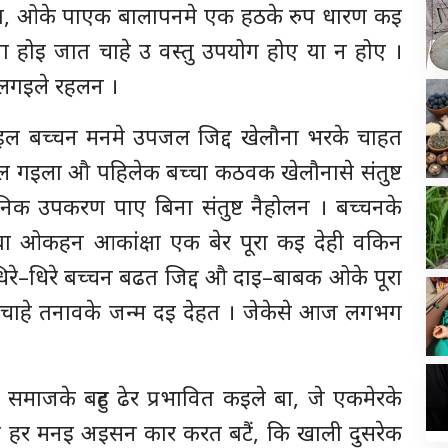
 बा, ओके पाएक बालापनमे एक हठके रुप धारण कइ
 होइ जात चाहे उ वस्तु उपयोग होए या न होए ।
ठ लगइले रहलन ।
इल बच्चन मनमे उपजल जिद्द खेलौना भरके चाहत
ल गइला औ पहिलेक बच्चा कठवक खेलौनासे संतुष्ट
निक उपकरण पाए बिना संतुष्ट नैहोलन । बच्चनके
ाबा ओकहन आकांक्षा एक बेर पूरा कइ देही वकिन
िरे–धिरे बच्चन बढत जिद्द औ दाइ–बाबक ओके पूरा
चाहे तनावके जन्म दइ देहत । जेकेसे आज लगभग
समाजके बहुट ढेर प्रभावित कइले बा, जे एकमेरके
जेहमे हर मनइ अइसन कार करत बटैं, कि खाली दुसरेक