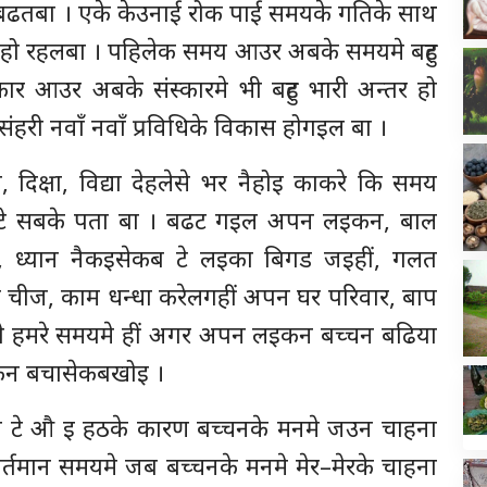
े बढतबा । एके केउनाई रोक पाई समयके गतिके साथ
न हो रहलबा । पहिलेक समय आउर अबके समयमे बहुट
कार आउर अबके संस्कारमे भी बहुट भारी अन्तर हो
ी नवाँ नवाँ प्रविधिके विकास होगइल बा ।
क्षा, विद्या देहलेसे भर नैहोइ काकरे कि समय
 टे सबके पता बा । बढट गइल अपन लइकन, बाल
न, ध्यान नैकइसेकब टे लइका बिगड जइहीं, गलत
लत चीज, काम धन्धा करेलगहीं अपन घर परिवार, बाप
नाते हमरे समयमे हीं अगर अपन लइकन बच्चन बढिया
इकन बचासेकबखोइ ।
 टे औ इ हठके कारण बच्चनके मनमे जउन चाहना
तमान समयमे जब बच्चनके मनमे मेर–मेरके चाहना