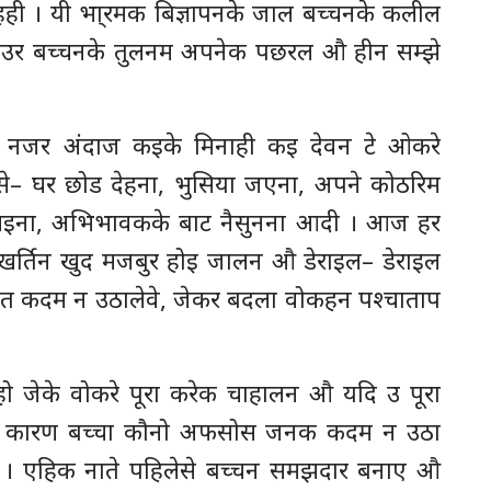
हही । यी भा्रमक बिज्ञापनके जाल बच्चनके कलील
आउर बच्चनके तुलनम अपनेक पछरल औ हीन सम्झे
ग नजर अंदाज कइके मिनाही कइ देवन टे ओकरे
े– घर छोड देहना, भुसिया जएना, अपने कोठरिम
नैखइना, अभिभावकके बाट नैसुनना आदी । आज हर
र्तिन खुद मजबुर होइ जालन औ डेराइल– डेराइल
त कदम न उठालेवे, जेकर बदला वोकहन पश्चाताप
 जेके वोकरे पूरा करेक चाहालन औ यदि उ पूरा
द्दके कारण बच्चा कौनो अफसोस जनक कदम न उठा
ा । एहिक नाते पहिलेसे बच्चन समझदार बनाए औ