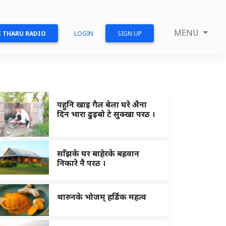
MENU
 THARU RADIO
LOGIN
SIGN UP
पहुनि खाइ गैल बेला घरे अ‍ैना
दिन भारा ढुइबो टे सुक्खा परठ ।
साँझके घर बाहेरके बह्रवान
निकारे नै परठ ।
थारुनके भोजम् हर्डिक महत्व