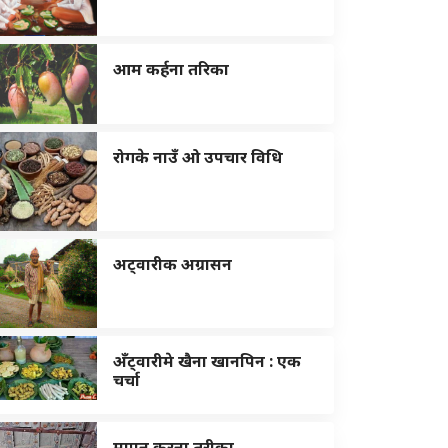
आम कर्हना तरिका
रोगके नाउँ ओ उपचार विधि
अट्वारीक अग्रासन
अँट्वारीमे खैना खानपिन : एक
चर्चा
मापन करना तरीका