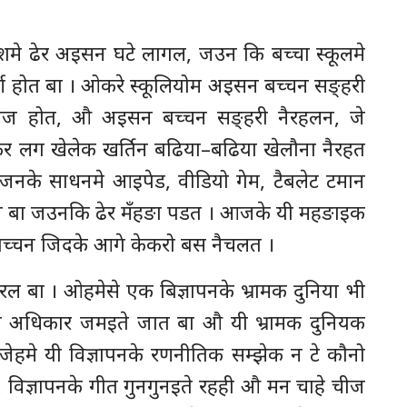
शमे ढेर अइसन घटे लागल, जउन कि बच्चा स्कूलमे
्ण होत बा । ओकरे स्कूलियोम अइसन बच्चन सङ्हरी
ीज होत, औ अइसन बच्चन सङ्हरी नैरहलन, जे
कर लग खेलेक खर्तिन बढिया–बढिया खेलौना नैरहत
रंजनके साधनमे आइपेड, वीडियो गेम, टैबलेट टमान
धन बा जउनकि ढेर मँहङा पडत । आजके यी महङाइक
च्चन जिदके आगे केकरो बस नैचलत ।
 बा । ओहमेसे एक बिज्ञापनके भ्रामक दुनिया भी
 अधिकार जमइते जात बा औ यी भ्रामक दुनियक
ेहमे यी विज्ञापनके रणनीतिक सम्झेक न टे कौनो
, विज्ञापनके गीत गुनगुनइते रहही औ मन चाहे चीज