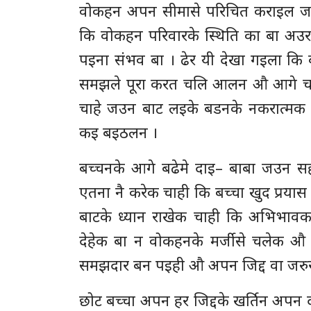
वोकहन अपन सीमासे परिचित कराइल जा
कि वोकहन परिवारके स्थिति का बा अउर
पइना संभव बा । ढेर यी देखा गइला कि
समझले पूरा करत चलि आलन औ आगे चलक
चाहे जउन बाट लइके बडनके नकरात्मक 
कइ बइठलन ।
बच्चनके आगे बढेमे दाइ– बाबा जउन स
एतना नै करेक चाही कि बच्चा खुद प्रय
बाटके ध्यान राखेक चाही कि अभिभावकक
देहेक बा न वोकहनके मर्जीसे चलेक औ 
समझदार बन पइही औ अपन जिद्द वा जर
छोट बच्चा अपन हर जिद्दके खर्तिन अपन 