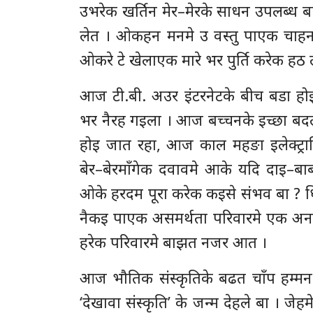
उभरेक खर्तिन मेर–मेरके साधन उपलब्ध
लेत । ओकहन मनमे उ वस्तु पाएक चाहना
ओकरे टे खेलाएक मारे भर पुर्ति करेक ह
आज टी.बी. अउर इंटरनेटके बीच बडा हो
भर नैरह गइला । आज बच्चनके इच्छा बद
होइ जात रहा, आज काल महङा इलेक्ट्रा
बेर–बेरमाँगेक दवावमे आके यदि दाइ–ब
ओके हरदम पूरा करेक कइसे संभव बा ? ध
नैकइ पाएक असमर्थता परिवारमे एक अन
हरेक परिवारमे बाझत नजर आत ।
आज भौतिक संस्कृतिके बढत चाँप हम्मन 
‘देखावा संस्कृति’ के जन्म देहले बा । 