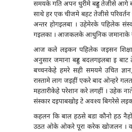
समयके गति अपन धुरीमे बहुट तेजीसे आग
साथे हर एक चीजमे बहट तेजीसे परिवर्त
अन्तर होगइलबा । उहेमेरके पहिलेक संस्
गइलका । आजकलके आधुनिक जमानाके संहर
आज कले लइकन पहिलेक जइसन शिक्षा, दि
अनुसार जमाना बहुट बदलगइलबा इ बाट
बच्चनकेहे हमरे सही समयमे उचित ज्ञा
रास्तामे लाग जइहीं एकरे बाद ओन्हरे ग
महतारीकेहे परेशान करे लगहीं । उहेक 
संस्कार दइपाबखोइ टे अवश्य बिगरेसे ल
कहलन कि बाल हठसे बडा कौनो हठ नैहो
उठत ओके ओकरे पूरा करेक खोजलन । वर्