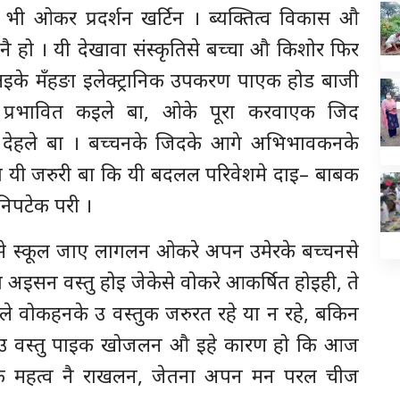
भी ओकर प्रदर्शन खर्टिन । ब्यक्तित्व विकास औ
ै हो । यी देखावा संस्कृतिसे बच्चा औ किशोर फिर
लइके मँहङा इलेक्ट्रानिक उपकरण पाएक होड बाजी
प्रभावित कइले बा, ओके पूरा करवाएक जिद
देहले बा । बच्चनके जिदके आगे अभिभावकनके
यी जरुरी बा कि यी बदलल परिवेशमे दाइ– बाबक
निपटेक परी ।
से स्कूल जाए लागलन ओकरे अपन उमेरके बच्चनसे
अइसन वस्तु होइ जेकेसे वोकरे आकर्षित होइही, ते
े वोकहनके उ वस्तुक जरुरत रहे या न रहे, बकिन
 उ वस्तु पाइक खोजलन औ इहे कारण हो कि आज
इक महत्व नै राखलन, जेतना अपन मन परल चीज