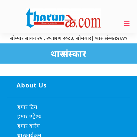
सोम्मार सावन २५ , २५ श्रावण २०८३, सोमबार| थारु संम्बत:२६४९
थारु संस्कार
About Us
हमार टिम
हमार उद्देश्य
हमार बारेम
थारु कार्यक्रम