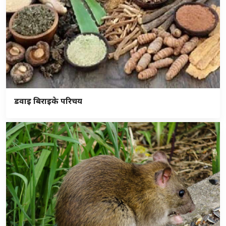
डवाइ बिराइके परिचय