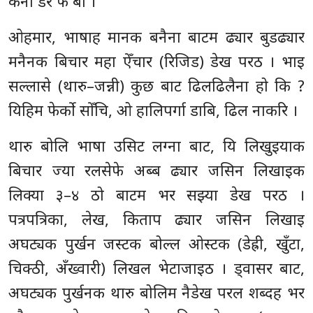
कना डर फे बा ।
ओहमार, भाषाह मानक बनैना बाटम ढ्यार बुडढ्यार
मनैनक बिचार महा ऐँचार (रिजिड) डेख परठ । भाइ
सल्लासे (थारु–जन्नी) कुछ बाट ढिलढिलैना हो कि ?
यिहिम फेर्को सोँचि, ओ हालिपर्गा डाबि, ढिल नाकरि ।
थारु बोलि भाषा उसिट लग्ना बाट, यि लिखुइयाक
बिचार ज्या रलसेफे अब्ब ढ्यार जसिन लिखाइक
लिक्या ३–४ ठो बाटम भर सझ्या डेख परठ ।
पत्रपत्रिका, लेख, किताप ढ्यार जसिन लिखाइ
अघट्यक पुर्खन जस्टक बोल्ल ओस्टक (डेह्री, खुँटा,
चिक्ठी, अँख्वारी) लिखल भेटाजाइठ । ड्वासर बाट,
अघट्यक पुर्खनक थारु बोलिम नैडेख परल शब्दह भर