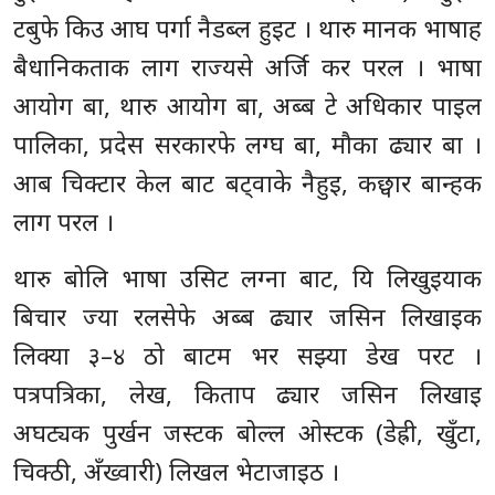
टबुफे किउ आघ पर्गा नैडब्ल हुइट । थारु मानक भाषाह
बैधानिकताक लाग राज्यसे अर्जि कर परल । भाषा
आयोग बा, थारु आयोग बा, अब्ब टे अधिकार पाइल
पालिका, प्रदेस सरकारफे लग्घ बा, मौका ढ्यार बा ।
आब चिक्टार केल बाट बट्वाके नैहुइ, कछ्वार बान्हक
लाग परल ।
थारु बोलि भाषा उसिट लग्ना बाट, यि लिखुइयाक
बिचार ज्या रलसेफे अब्ब ढ्यार जसिन लिखाइक
लिक्या ३–४ ठो बाटम भर सझ्या डेख परट ।
पत्रपत्रिका, लेख, किताप ढ्यार जसिन लिखाइ
अघट्यक पुर्खन जस्टक बोल्ल ओस्टक (डेह्री, खुँटा,
चिक्ठी, अँख्वारी) लिखल भेटाजाइठ ।