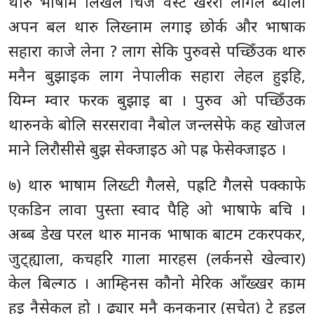
थारु भाषाम लिखल चिज वस्टे खरेरी लागल ब्याला
अपन बल थारु लिख्नाम लगाइ छोर्क और भाषाक
सहारा काजे लेना ? लाग सेकि पुरुवसे पच्छिँउक थारु
मनैन बुझाइक लाग नेपालीक सहारा लेहल हुइहि,
यिम्न म्वार फरक बुझाइ बा । पुरुव ओ पच्छिँउक
थारुनके बोलि सरसरावा नैबोल जन्लसेफे कह खोजल
माने लिरौसीसे बुझ सेक्जाइठ ओ पह्र फेसेक्जाइठ ।
७) थारु भाषाम लिख्टी गैलसे, पह्रटि गैलसे पक्काफे
एकडिन लावा पुस्ता स्वाद पैहि ओ भाषाफे बचि ।
अब्ब डेख परल थारु मानक भाषाक बाटम टकरपकर,
जुट्ह्याला, कचहरि गाला मारहस (लर्कनसे खेल्वार)
केल बिल्गठ । आम्हिनस कौनो मेरिक आँख्खर काम
हुइ नैसेकल हो । ढ्यार मनै कनकनार (सचेत) टे हुइल