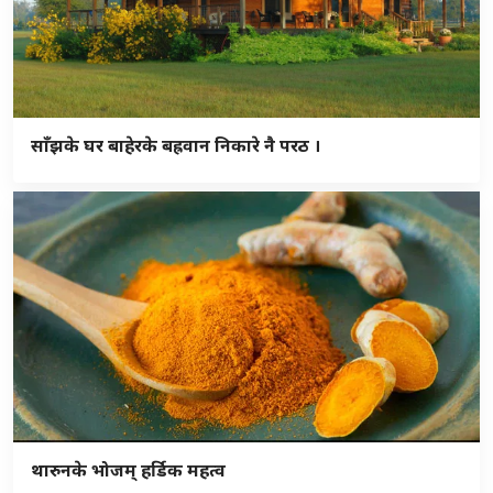
साँझके घर बाहेरके बह्रवान निकारे नै परठ ।
थारुनके भोजम् हर्डिक महत्व