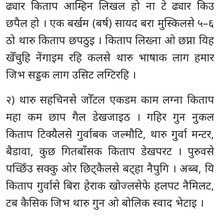
ढ्यार किताप आम्हिन लिखल हो ना टे ढ्यार किउ
छपैल हो । एक बर्खम (बर्ष) सायद बरा मुस्किलसे ५–६
ठो थारु किताप छपठुइ । किताप लिख्ना ओ छप्ना यिह
खेँचुहि नेंगाइम रहि कलसे थारु भाषाक लाग हमार
जिभ सड्डक लाग उसिट लग्टिरहि ।
२) थारु सहचिनसे जोँटल एकडम काम लग्ना किताप
महा कम छाप गैल डेखजाइठ । गहिर गुन नुकल
किताप टिक्यैलसे गुर्वाबक जल्मौटि, थारु गुर्वा मन्टर,
बैडावा, कुछ गितबाँसक किताप डेखपरट । पुरुवसे
पच्छिँउ सक्कु ओर छिट्कैलसे बट्हा नैपुगि । अब्ब, यि
किताप गुर्वासे बिरा हेराक खोज्लसेफे हलपट नैमिलट,
टब कैसिक जिभ थारु गुन ओ बोलिक स्वाद भेटाइ ।