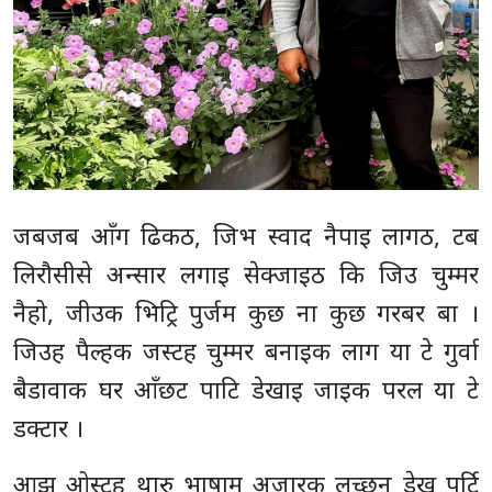
जबजब आँग ढिकठ, जिभ स्वाद नैपाइ लागठ, टब
लिरौसीसे अन्सार लगाइ सेक्जाइठ कि जिउ चुम्मर
नैहो, जीउक भिट्रि पुर्जम कुछ ना कुछ गरबर बा ।
जिउह पैल्हक जस्टह चुम्मर बनाइक लाग या टे गुर्वा
बैडावाक घर आँछट पाटि डेखाइ जाइक परल या टे
डक्टार ।
आझ ओस्टह थारु भाषाम अजारक लच्छन डेख पर्टि