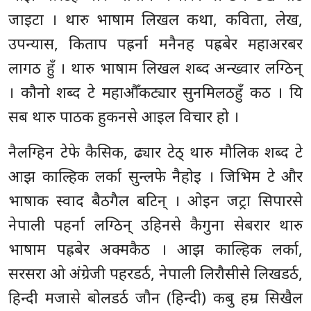
जाइटा । थारु भाषाम लिखल कथा, कविता, लेख,
उपन्यास, किताप पह्रर्ना मनैनह पह्रबेर महाअरबर
लागठ हुँ । थारु भाषाम लिखल शब्द अन्ख्वार लग्ठिन्
। कौनो शब्द टे महाऔँकट्यार सुनमिलठहुँ कठ । यि
सब थारु पाठक हुकनसे आइल विचार हो ।
नैलग्हिन टेफे कैसिक, ढ्यार टेठ् थारु मौलिक शब्द टे
आझ काल्हिक लर्का सुन्लफे नैहोइ । जिभिम टे और
भाषाक स्वाद बैठगैल बटिन् । ओइन जट्रा सिपारसे
नेपाली पहर्ना लग्ठिन् उहिनसे कैगुना सेबरार थारु
भाषाम पह्रबेर अक्मकैठ । आझ काल्हिक लर्का,
सरसरा ओ अंग्रेजी पहरडर्ठ, नेपाली लिरौसीसे लिखडर्ठ,
हिन्दी मजासे बोलडर्ठ जौन (हिन्दी) कबु हम्र सिखैल