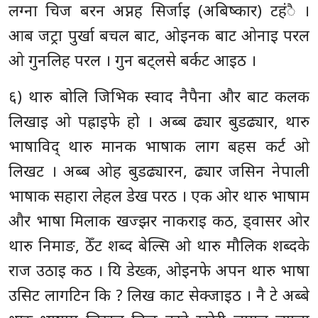
लग्ना चिज बरन अप्नह सिर्जाइ (अबिष्कार) टहंै ।
आब जट्रा पुर्खा बचल बाट, ओइनक बाट ओनाइ परल
ओ गुनलिह परल । गुन बट्लसे बर्कट आइठ ।
६) थारु बोलि जिभिक स्वाद नैपैना और बाट कलक
लिखाइ ओ पह्राइफे हो । अब्ब ढ्यार बुडढ्यार, थारु
भाषाविद् थारु मानक भाषाक लाग बहस कर्ट ओ
लिखट । अब्ब ओह बुडढ्यारन, ढ्यार जसिन नेपाली
भाषाक सहारा लेहल डेख परठ । एक ओर थारु भाषाम
और भाषा मिलाक खज्झर नाकराइ कठ, ड्वासर ओर
थारु निमाङ, ठेँट शब्द बेल्सि ओ थारु मौलिक शब्दके
राज उठाइ कठ । यि डेख्क, ओइनफे अपन थारु भाषा
उसिट लागटिन कि ? लिख काट सेक्जाइठ । नै टे अब्बे