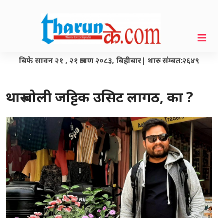
बिफे सावन २१ , २१ श्रावण २०८३, बिहीबार| थारु संम्बत:२६४९
थारु बोली जट्टिक उसिट लागठ, का ?