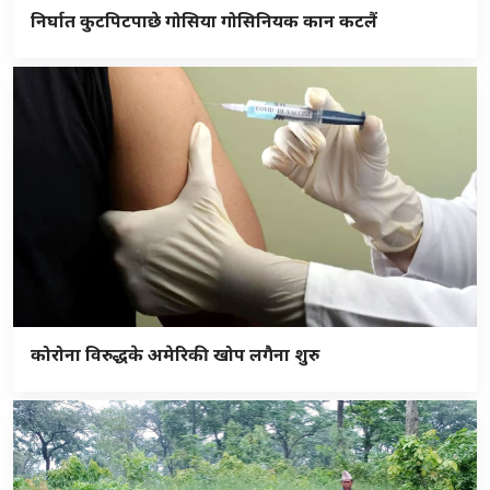
निर्घात कुटपिटपाछे गोसिया गोसिनियक कान कटलैं
कोरोना विरुद्धके अमेरिकी खोप लगैना शुरु