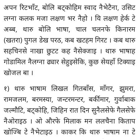
अपन रिटभाँट, बोलि बट्कोहिम स्वाद नैभेटैना, उसिट
लग्ना कलक मजा लक्षण भर नैहो । यि लक्षण हेर्क टे
अब्ब, थारु बोलि भाषा, चाल चलनफे किनारम
(खतरा) पुगल डेख परठ, कब खटहम गिरट । कब थारु
सहचिनसे नाखा छुटट कह नैसेक्जाइ । थारु भाषाह
गोडामिल नैलग्ना ढ्यार सेहुइसेकि, कुछ सेयहाँ टिक्याइ
खोजल बा ।
१) थारु भाषाम लिखल गितबाँस, माँगर, झुमरा,
रामजलम, बरमस्या, जन्टरमन्टर, बर्कीमार, गुर्वाबाक
जल्मौटि, बट्कोहि, जिहिन रात दिन सुनैलसेफे गैलसेफे
नैओराइठ । ओ औरफे मिलाक मन ललचैना किताप
खोज्बि टे नैभेटाइठ । काकर कि थारु भाषाम ना टे