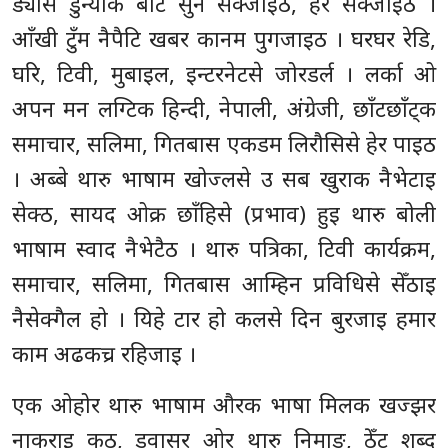
ड्यास डुन्याक बाट सुन सेक्जाइठ, हेर सेक्जाइठ ।
आँखी टुँम नैपैटि खबर कानम पुगजाइठ । घरघर रेडि,
घरि, टिवी, मुबाइल, इन्टरनेटसे जोरडर्ल । लर्का ओ
अपन मन लग्टिक हिन्दी, नेपाली, अंग्रेजी, छाँटछाँट्क
समाचार, सलिमा, गितबास एकडम लिरौसिसे हेर पाइठ
। अब्बे थारु भाषाम खोज्लसे उ सब खुराक नैभेटाइ
सेक्ठ, सायद ओक्र छाँहिसे (प्रभाव) हुइ थारु बोली
भाषाम स्वाद नैभेटैठ । थारु पत्रिका, टिवी कार्यक्रम,
समाचार, सलिमा, गितबास आम्हिन प्रविधिसे सेँठाइ
नैसेक्गैल हो । यिहे टार हो कलसे दिन बुरजाइ हमार
काम अढकच्र रहिजाइ ।
एक ओहोर थारु भाषाम औरक भाषा मिलक खज्झर
नाकराइ कठ, ड्वासर ओर थारु निमाङ, ठेँट शब्द