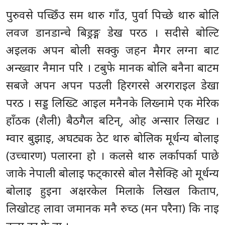
पुरुवसे पच्छिँउ सम थारु गाँउ, पुर्वा पिच्छे थारु बोलि
लवज डानडान्चे बिड्रङ्ग डेख परठ । सदीसे बोल्टि
अइलक अपन बोली सक्कु जहन मैगर लग्ना बाट
अन्ख्वार नैमान परि । टबुफे मानक बोलि बनैना बाटम
सबजे अपन अपन पउली हिरगरसे अरगराइल डेखा
परठ । सड्ड लिख्टि आइल मनैनके लिख्नामे एक मेरिक
हाँठक (शैली) बैठगैल बटिन्, ओह अन्सार लिखट ।
म्वार बुझाइ, अघट्यक ठेट थारु बोलिक मूर्धन्य बोलाइ
(उच्चारण) पलारना हो । कलसे थारु लर्कापर्का पाछे
जाके नेपाली बोलाइ फट्कारसे बोल नैसेक्हि ओ मूर्धन्य
बोलाइ हुइना अक्षरकेल मिलाके लिखल किताप,
लिखोटह लावा जमानक मनै रुच्ठ (मन परैना) कि नाइ