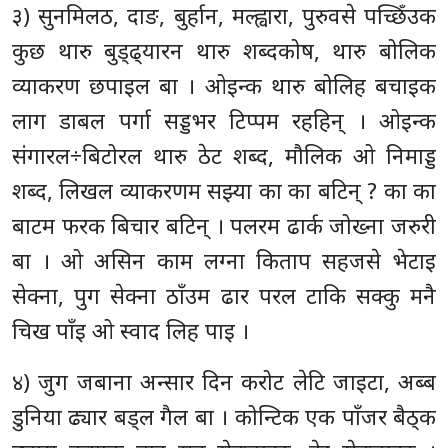
३) सुनमिलठ, दाङ, बुर्हान, मल्ह्वारा, पुरुवसे पच्छिँउक
कुछ थारु बुड्ढ्यारन थारु शब्दकोष, थारु बोलिक
व्याकरण छपाइल बा । ओइन्क थारु बोलिह बचाइक
लाग डाबल पर्गा सड्डभर टिप्पम रहहिन् । ओइन्क
संगारल÷बिटोरल थारु ठेट शब्द, मौलिक ओ निमाड्ड
शब्द, लिखल व्याकरणम सझ्या का का बटिन् ? का का
बाटम फरक बिचार बटिन् । पलरम ढार्क जोख्ना जरुरी
बा । ओ असिन काम लग्ना किताप सहजसे भेटाइ
सेक्ना, पुग सेक्ना ठाँउम ढार परल टाकि सक्कु मनै
चिख पाँइ ओ स्वाद लिह पाइ ।
४) जुग जबाना अन्सार दिन करोट लेटि जाइटा, अब्ब
डुनिया ढ्यार बड्ल गैल बा । कोन्टिक एक पाँजर बैठ्क