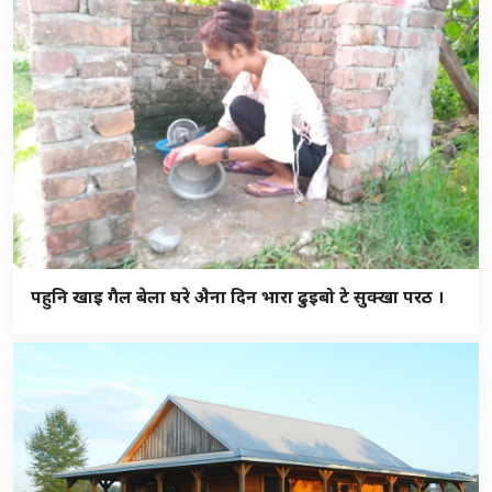
पहुनि खाइ गैल बेला घरे अ‍ैना दिन भारा ढुइबो टे सुक्खा परठ ।