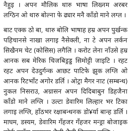
नैहुइ । अपन मौलिक थारु भाषा लिख्नम अरबर
लग्ठिन ओ थारु बोल्ना फे ढ्यार मनै काँडो माने लग्ल ।
बाट एक्क ठो बा, थारु बोलि भाषाह हम्र अपन पुर्खन्क
पहिचानसे नाखा लगाइ नैसेक्ली, ना टे अपन लर्कन
सिखैनम चेट (कोसिस) लगैलि । करोट लेना नाँउसे हम्र
आनक सब मेरिक चिजबिड्रड्ड सिमोट्टी जाइटि । रहट
रहट अपन देउदुर्गन्क आछट पाटिफे झुक लग्लि ओ
आनक रिटभाँट अगोर डर्लि । ओट्रा मैगर नाट (सम्बन्ध)
नुकल निसराउ, अग्रासन अपन दिदिबाबुन डिहजैना
काँडो माने लग्लि । उल्टा डेवारिम लिल्हार भर टिका
लगाइ लग्लि, हाँठभर रक्षाबन्धनक डो¥र्या बान्ह डर्लि ।
माघम, डस्यम, डेवारिम गँहजर गँहजर मन्ड्रा बोजाइक