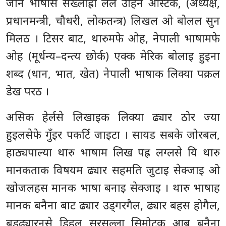
जौन भाषासे सख्लाह्रा लेल उहिन ओस्टक, (अध्यक्ष,
प्रधानमन्त्री, चौधरी, लोकतन्त्र) लिखल ओ बोलल सुन
मिलठ । टिसर बाट, थारुमफे ओह, नेपाली भाषामफे
ओह (मूर्धन्य–दन्त्य छोर्क) एक्क मेरिक बोलाइ हुइना
शब्द (धान, भात, खेत) नेपाली भाषाक लिक्या पक्रल
डेख परठ ।
असिक हेर्लसे लिखाइक लिक्या ढ्यार ठोर ज्या
हुइलसेफे गुँइर पकर्टि जाइटा । सायड सबके जोरबल,
हाठ्यपाल्या थारु भाषाम लिख पह्र लग्लसे यि थारु
मानकताक विषयम ढ्यार सहमति जुटाइ सेक्जाइ ओ
खोजलहस मानक भाषा बनाइ सेक्जाइ । थारु भाषाह
मानक बनैना बाट ढ्यार उड्गरगैल, ढ्यार बहस होगैल,
बुडढ्यारनसे डिहल सरसल्ला सिमोट्क आब बनैना