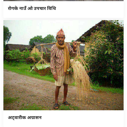
रोगके नाउँ ओ उपचार विधि
अट्वारीक अग्रासन