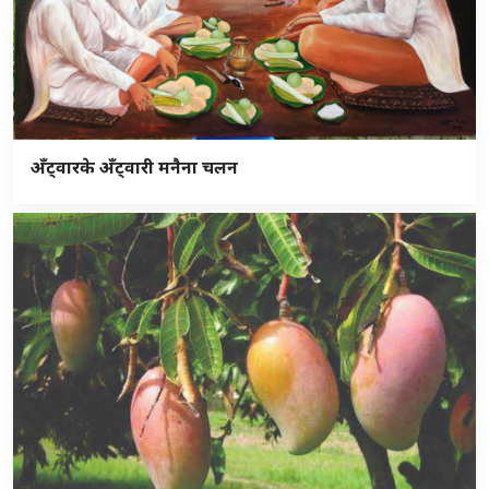
अँट्वारके अँट्वारी मनैना चलन