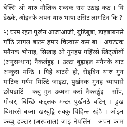
बेल्सि ओ थारु मौलिक शब्दक रास उठाइ कठ । यि
डेख्के, ओइनफे अपन थारु भाषा उसिट लागटिन कि ?
५) घरम रहल पुर्खन आजाआजी, बुडिबुबा, डाइबाबनसे
गाँठि लागल बाटम हमार चिल्वास कम बा । अघट्यक
मनैनक भोगाइ, सिखाइ ओ गुनहम्र गहिँरसे खिट्खोर्बो
(अनुसन्धान) नैकर्लहुइ । उल्टा बुह्राइल मनैनके बाट
अन्कुस मन्ठि । यिहे बाटसे हो, रोड्दिन थारु गुन
माटिक गर्यम मिल्टि जाइटा, पुर्खनक गुनह च्यापासे
छोपडार्टि । कबु गुन उब्घना कर्रा नैकरठुँइ । साँप,
गोजर, बिच्छि कट्लक मन्टर पुर्खनठे बटिन् । डुख
बिमारसे बच्ना खरबुट्टि सक्कु चिहिन्ल रहंै । ओइन
कब्बु डक्टार (अस्पताल) जाइ नैपर्लिन । अपन काम