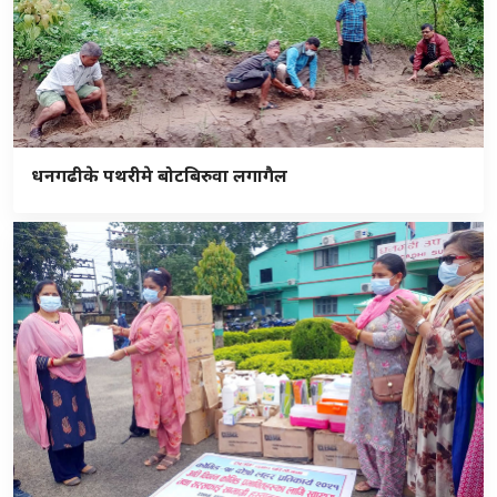
धनगढीके पथरीमे बोटबिरुवा लगागैल