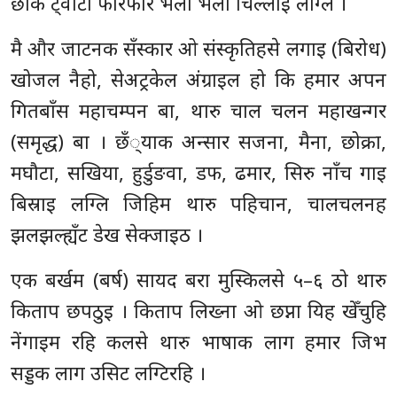
छोर्क ट्वाँटा फारफार भैली भैली चिल्लाइ लग्लि ।
मै और जाटनक सँस्कार ओ संस्कृतिहसे लगाइ (बिरोध)
खोजल नैहो, सेअट्रकेल अंग्राइल हो कि हमार अपन
गितबाँस महाचम्पन बा, थारु चाल चलन महाखन्गर
(समृद्ध) बा । छँ्याक अन्सार सजना, मैना, छोक्रा,
मघौटा, सखिया, हुर्डुङवा, डफ, ढमार, सिरु नाँच गाइ
बिस्राइ लग्लि जिहिम थारु पहिचान, चालचलनह
झलझल्ह्यँट डेख सेक्जाइठ ।
एक बर्खम (बर्ष) सायद बरा मुस्किलसे ५–६ ठो थारु
किताप छपठुइ । किताप लिख्ना ओ छप्ना यिह खेँचुहि
नेंगाइम रहि कलसे थारु भाषाक लाग हमार जिभ
सड्डक लाग उसिट लग्टिरहि ।