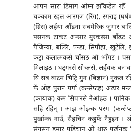
आपन सारा डिमाग ओम्न झोँकडेल रहैँ । ल
चक्काम रहल आरगज (रिंग), रगराइ (घर्
(ग्रिस) लर्हया औँडना सबमेरिक जुगार ब
पसनक टाकट अन्सार मुरकस्सा बाँढट ओ
पैजिन्या, बल्लि, पन्डा, सिपौहा, खुटेल
कट्रा कलात्मकसे चाँसठ ओ भाँगट । पस
मिलाइठ । घट्गरसे सोच्लसे, लर्हयक बना
यि सब बाटम भिट्रि गुन (बिज्ञान) नुकल रह
फें ओह पुरान पर्गा (कन्सेप्टह) अढार मन
(कायाक) कम सिपारसे नैओह्रठ । पानिक
सहि रहिन् । आझ ओइन्क परगा (कन्सेप्ट)
पुर्खान्क नाउँ, सैहचिन कहुफें नैहुइन
संगसंग हमार पहिचान ओ थारु पुर्खनक 