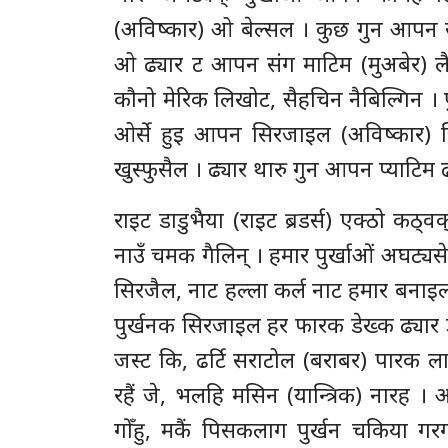
(अविष्कार) ओ बेल्सल । कुछ गुन आपन सन
ओ ढ्यार ट आपन संग माटिम (मुअबेर) ल
कौनो मेरिक लिखोट, सैहचिन नैबिल्गिन । 
ओर्से हुइ आपन सिरजाइल (अविष्कार) चिज
खुस्फुसैल । ढ्यार थारु गुन आपन प्याटिम ढ
राइट डाडुभैया (राइट ब्रडर्स) एक्ठो कठ्व
नाउँ चमक गैलिन् । हमार पुर्खाओं अघट्
सिरजैल, नाट हल्ला कर्ल नाट हमार बनाइल
पुर्खनक सिरजाइल हर फारक डेख्क ढ्यार ड
जस्ट कि, ढर्टि सराटोल (बराबर) पारक ला
रहैं जे, भलहि मसिन (यान्त्रिक) नारह
गोँहु, मकैं पिसकलाग पुर्खन चकिया ग