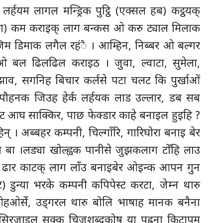
र्हयम लागल मन्ड्रिक पुट्ठि (एक्सल हब) कट्ठयक्
षण) कम कराइक् लाग बन्कस ओ करु ट्याल मिलाक
ाजिम डिमाक लगैल रहंै । आम्हिन, निब्बर ओ बल्गर
 बल ढिलढिल कराइठ । जुवा, ल्वाटा, सुमेला,
ि, झाव, सगनिह बिचार कर्लसे पटा चलट कि पुर्खाओं
पौहनक जिउह हेर्क लर्हयक लाड उल्लार, डब सब
वट आघ साक्किर, पाछ फेक्डार काहे बनाइल हुइहि ?
िन् । अब्बहर कम्पनी, चिल्गाँरि, गारिघोरा बनाइ बेर
्ल बा ।लड्या खोल्ह्वक पानीसे जुझकलाग टोँहि लाउ
 ढार काटक् लाग लाँउ बनाइबेर ओइन्क आपन गुन
 डुन्या भरके कम्पनी कपिपेस्ट करटा, जेम्न थारु
 । ओहओर्से, उड्गरल थारु बोलि भाषाह मानक बनैना
सिरजाइल सक्कु चिजशब्दकोष या पह्रना किटापम