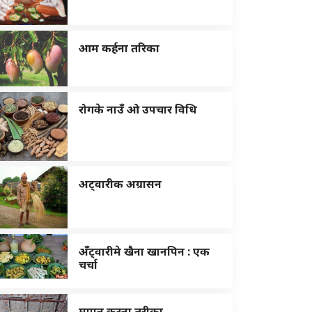
आम कर्हना तरिका
रोगके नाउँ ओ उपचार विधि
अट्वारीक अग्रासन
अँट्वारीमे खैना खानपिन : एक
चर्चा
मापन करना तरीका