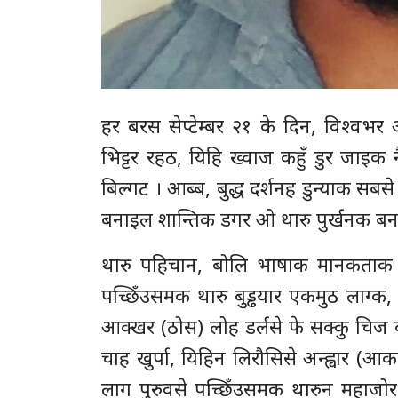
हर बरस सेप्टेम्बर २१ के दिन, विश्वभर अ
भिट्टर रहठ, यिहि ख्वाज कहुँ डुर जाइक न
बिल्गट । आब्ब, बुद्ध दर्शनह डुन्याक सब
बनाइल शान्तिक डगर ओ थारु पुर्खनक ब
थारु पहिचान, बोलि भाषाक मानकताक मु
पच्छिँउसमक थारु बुड्ढयार एकमुठ लाग्क
आक्खर (ठोस) लोह डर्लसे फे सक्कु चिज 
चाह खुर्पा, यिहिन लिरौसिसे अन्ह्वार (
लाग पुरुवसे पच्छिँउसमक थारुन महाजो