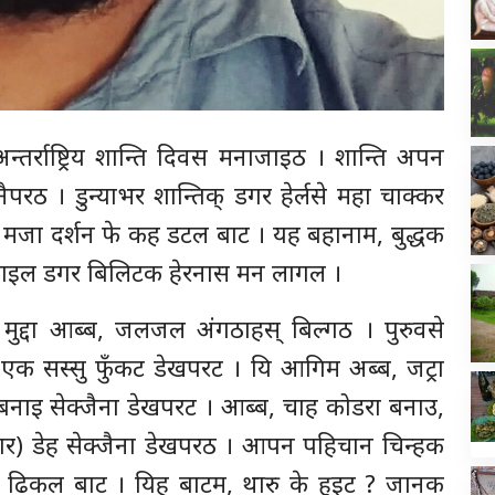
न्तर्राष्ट्रिय शान्ति दिवस मनाजाइठ । शान्ति अपन
ैपरठ । डुन्याभर शान्तिक् डगर हेर्लसे महा चाक्कर
से मजा दर्शन फे कह डटल बाट । यह बहानाम, बुद्धक
नाइल डगर बिलिटक हेरनास मन लागल ।
द्दा आब्ब, जलजल अंगठाहस् बिल्गठ । पुरुवसे
, एक सस्सु फुँकट डेखपरट । यि आगिम अब्ब, जट्रा
बनाइ सेक्जैना डेखपरट । आब्ब, चाह कोडरा बनाउ,
आकार) डेह सेक्जैना डेखपरठ । आपन पहिचान चिन्हक
र ढिकल बाट । यिह बाटम, थारु के हुइट ? जानक