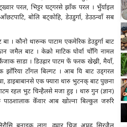
ख्वार परल, भिट्टर घट्गरसे झाँक परल । भुँर्याइल
छटपाटि, बोलि बट्कोहि, डेउडुर्गा, डेउठन्वाँ सब
ँट बा । कौनो थारुन्क पाटाम एकमेरिक डेउडुर्गा बाट
न जमैल बाट । केक्रो माटिक घोर्वा चोँगि नामल
ैंजाक साडा । डिउह्रार पाटम फें फरक खेख्री, मैयाँ,
 फरक झोँरिया टाँगल बिल्गट । आब यि बाट उड्गरल
डाइबाबानसे एक फ्यारा थारु भुटनक् बाट पुछ्ना
टम रहल भुट चिन्हैलसे मजा हुइ । थारु गुन (ज्ञान)
 पाठशालाक केँवार आब खोल्ना बिल्कुल जरुरि
िरौसि बनाइक लाग, ढ्यार चिज अप्नह सिरजैल