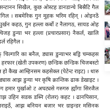
्टानन सिखैल, कुछ ओस्टह डानडान्चे बिस्रैटि गैल
ैगिल । सबमेरिक गुन मुहक भरिम रहिन् । ओइनठें
पुर्खन कहठ, गुन हल्ला कर्बो ट नैलागठ, सायड ओह
ह डुन्या भर हल्ला (प्रचारप्रसार) नैकर्ल, खालि
र्ल रहिगैल ।
क् चिल्गारि का बनैल, ड्यास डुन्याभर बड्रि चम्कहस
यसे हरफार (खेती उपकरण) छन्डिक छन्डिक चिजबस्टो
 हो कैख आम्हिनसम कहसेक्ल (पेटेन्ट राइट) । थारु
्यास आझ डुन्या भर कृषि क्रान्तिक ढाक डेखाइट ।
ग हमार पुर्खाओ ट अघट्यसे गरुगरु ह्याँगा सिरजैल
 । आझ उहिन सडक डब्नि (रोलर) कहट । ढानपिसान,
रगराइठँ, आझ बनियन बजार भर ग्राइन्डर मसिनक