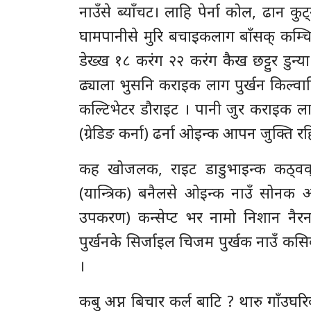
नाउँसे ब्याँचट। लाहि पेर्ना कोल, ढान कु
घामपानीसे मुरि बचाइकलाग बाँसक् कम्
डेख्ख १८ करंग २२ करंग कैख छट्टुर डुन्
ढ्याला भुसनि कराइक लाग पुर्खन किल्
कल्टिभेटर डौराइट । पानी जुर कराइक लाग
(ग्रेडिङ कर्ना) ढर्ना ओइन्क आपन जुक्ति 
कह खोजलक, राइट डाडुभाइन्क कठ्वक्
(यान्त्रिक) बनैलसे ओइन्क नाउँ सोनक अ
उपकरण) कन्सेप्ट भर नामो निशान नै
पुर्खनके सिर्जाइल चिजम पुर्खक नाउँ कसिक
।
कबु अप्न बिचार कर्ल बाटि ? थारु गाँउघरिक 