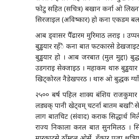
फोटु सहित (सचित्र) बखान कर्ना ओ लिख्
सिरजाइल (अविष्कार) हो कना एकडम बल
आब ड्वासर पैँढारम मुरिमाठ लराइ । उप्
बुड्ढयार रहँै कना बात फटकारसे डेखजाइट ।
बुड्ढयार हो । आब जरबात (मुल मुद्दा) बुद
उडगराइ सेक्जाइठ । महाकम थारु बुड्ढयार 
खिट्कोरल नैडेखपरठ । थारु ओ बुद्धक ग्याँ
२५०० बर्ष पहिल शाक्य बंशिय राजकुमार
लड्यक् पानी खेट्वम् चटर्ना बातम बर्खा
लाग बातचिट (संवाद) कराक सिद्धार्थ मिलैल
राज्य निकाला करल बात सुनमिलठ । सिद्
मारकाटसे ठाँम्हल ओर्से, हुँकार प्रजा क्