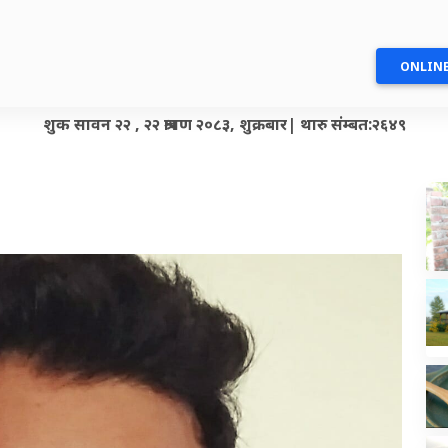
ONLINE
शुक सावन २२ , २२ श्रावण २०८३, शुक्रबार| थारु संम्बत:२६४९