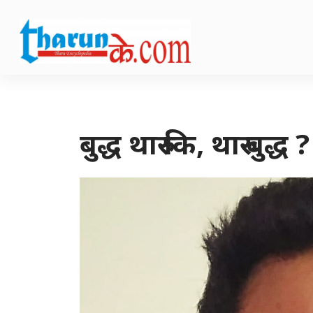
बुद्ध थारु कि, थारु बुद्ध ?