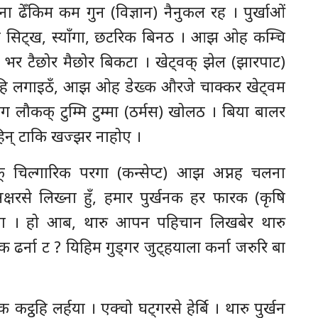
ट्ना ढेँकिम कम गुन (विज्ञान) नैनुकल रह । पुर्खाओं
चि सिट्ख, स्याँगा, छटरिक बिनठ । आझ ओह कम्चि
या भर टैछोर मैछोर बिकटा । खेट्वक् झेल (झारपाट)
वाहि लगाइठँ, आझ ओह डेख्क औरजे चाक्कर खेट्वम
 लौकक् टुम्मि टुम्मा (ठर्मस) खोलठ । बिया बालर
रहिन् टाकि खज्झर नाहोए ।
 चिल्गारिक परगा (कन्सेप्ट) आझ अप्नह चलना
क्षरसे लिख्ना हुँ, हमार पुर्खनक हर फारक (कृषि
रना । हो आब, थारु आपन पहिचान लिखबेर थारु
 ढर्ना ट ? यिहिम गुड्गर जुट्हयाला कर्ना जरुरि बा
कट्ठहि लर्हया । एक्चो घट्गरसे हेर्बि । थारु पुर्खन