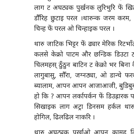
लाग ट अघट्यक पुर्खनक लुरिभुरि फें खिट्
डौँरिह छुटाइ परल ।थारुन्क जरम करम, आँ
चिन्ह फें परल ओ चिन्हाइक परल ।
थारु जाटिक भिट्टर फें ढ्यार मेरिक रिटभा
कलसे केक्रो पाटम और छन्डिक डिउटा ठा
चिलमहस् ठुँठुन बाटिन ट केक्रो भर बिना क
लागुबासु, सौँरा, जग्नठ्या, ओ डान्चे
ब्यालाम, आपन आपन आजाआजी, बुडिबुबा, 
हो कि ? आपन लर्कापर्कन फें डिउह्रारक पा
सिखाइक लाग अट्रा डिनसम हर्कल थारु
होगिल, ढिलढिल नाकरि ।
थारु अघट्यक् पुर्खाओ आपन कामह ल