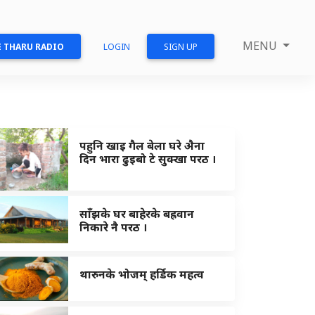
MENU
 THARU RADIO
LOGIN
SIGN UP
पहुनि खाइ गैल बेला घरे अ‍ैना
दिन भारा ढुइबो टे सुक्खा परठ ।
साँझके घर बाहेरके बह्रवान
निकारे नै परठ ।
थारुनके भोजम् हर्डिक महत्व