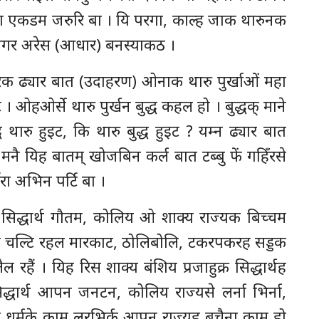
ना एकडम जरुरि बा । यि परगा, काल्ह जाक थारुनक
गर अरेस (आधार) बनस्याकठ ।
परक ढ्यार बात (उदाहरण) ओनाक थारु पुर्खाओं महा
 ओहओर्से थारु पुर्खन बुद्ध कहल हो । बुद्धक् माने
्ध थारु हुइट, कि थारु बुद्ध हुइट ? यम्न ढ्यार बात
मनै यिह बातम् खोजबिन कर्ल बात टब्बु फें गहिँरसे
रा अभिन पर्टि बा ।
 सिद्धार्थ गौतम, कोलिय ओ शाक्य राज्यक बिच्चम
ंैसे चल्टि रहल मारकाट, ठोलिबोलि, टकरपकरह सड्डक
 रहैं । यिह रिस शाक्य बंशिय प्रजाहुक्र सिद्धार्थह
धार्थ आपन जनटन, कोलिय राज्यसे लर्ना भिर्ना,
षत्रिय धर्मके काम लरभिर्क आपन राज्यह बचैना काम हो