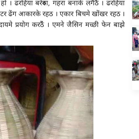
ो । ढरहिया बरेरुवा, गहरा बनाके लगैठैं । ढरहिया
टर ढेंग आकारके रहठ । एकार बिचमे खाेंखर रहठ ।
मुदायमे प्रयोग करठैंं । एमने जैसिन मच्छी फेन बाझे