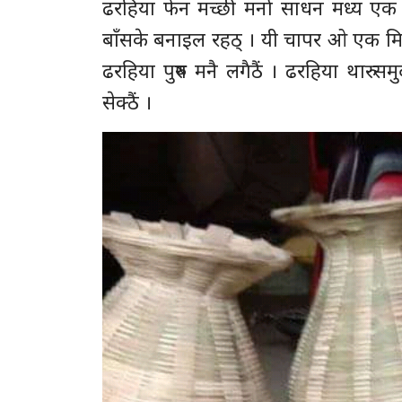
ढरहिया फेन मच्छी मर्ना साधन मध्य एक ह
बाँसके बनाइल रहठ् । यी चापर ओ एक मि
ढरहिया पुरुष मनै लगैठैं । ढरहिया थारु स
सेक्ठैं ।