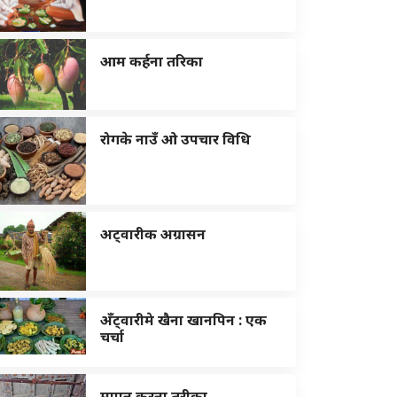
आम कर्हना तरिका
रोगके नाउँ ओ उपचार विधि
अट्वारीक अग्रासन
अँट्वारीमे खैना खानपिन : एक
चर्चा
मापन करना तरीका