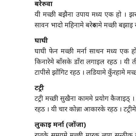
बरेरुवा
यी मच्छी बझैना उपाय मध्य एक हो । झरनहिय
सावन भादो महिनामे बरेरुवामे मच्छी बझाइ 
घाघी
घाघी फेन मच्छी मर्ना साधन मध्य एक ह
किनारेमे बाँसके डाँरा लगाइल रहठ । यी 
टापीसे झोंगिट रहठ । लडियामे कुँरहामे म
टट्री
टट्री मच्छी सुखैना काममे प्रयोग कैजाइठ्
रहठ । यी चार कोन्ना आकारके रहठ । टट्रीम
लुकाइ मर्ना (जोंजा)
रातके समयमे मच्छी मारक् लाग सन्ठीक् 