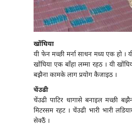
खोंघिया
यी फेन मच्छी मर्ना साधन मध्य एक हो । 
खोंघिया एक बाँहा लम्मा रहठ । यी खोंघिय
बझैना कामके लाग प्रयोग कैजाइठ ।
चेंउढी
चेंउढी पाटिर धागासे बनाइल मच्छी बझ
मिटरसम रहट । चेंउढी भारी भारी लडियामे
सेक्ठैं ।