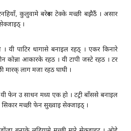
ाँ, कुलुवामे बरेरुवा टेक्के मच्छी बझैठैं । असार
सेक्जाइठ् ।
ो । यी पाटिर धागासे बनाइल रहठ् । एकर किनारे
तीन कोन्ना आकारके रहठ । यी टापी जस्टे रहठ । टर
च्छी मारक् लाग मजा रहठ घाघी ।
 । यी फेन उ साधन मध्य एक हो । टट्री बाँससे बनाइल
े सिकार मच्छी फेन सुख्वाइ सेक्जाइठ् ।
जोंजा बनाके लडियामे मच्छी मारे सेक्जाइट । ओहे