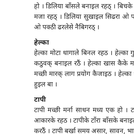
हो । डिलिया बाँसले बनाइल रहठ् । बिचके
मजा रहठ् । डिलिया सुखाइल सिढरा ओ पक
ओ पक्ठी ढरलेसे नैबिगरठ् ।
हेल्का
हेल्का मोटा धागाले बिनल रहठ । हेल्का ग
कठुवक् बनाइल रठैं । हेल्का खास कैके महि
मच्छी मारक् लाग प्रयोग कैजाइठ । हेल्का
हुइल बा ।
टापी
टापी मच्छी मर्ना साधन मध्य एक हो । ट
आकारके रहठ । टापीके टाँरा बाँसके बनाइल 
करठैं । टापी बर्खा समय असार, सावन, भादो