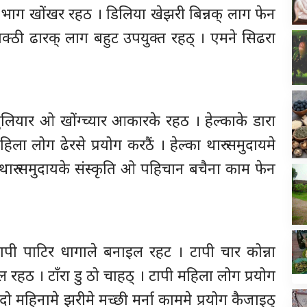
 भाग खोंखर रहठ । डिलिया खेझरी बिन्नक् लाग फेन
्ठी ढारक् लाग बहुट उपयुक्त रहठ् । एमने सिढरा
ुलियार ओ खोंग्च्यार आकारके रहठ । हेल्काके डारा
ला लोग ढेरसे प्रयोग करठैं । हेल्का थारु समुदायमे
 थारु समुदायके संस्कृति ओ पहिचान बचैना काम फेन
ापी पाटिर धागाले बनाइल रहट । टापी चार कोन्ना
रहठ । टाँरा डु ठो चाहठ् । टापी महिला लोग प्रयोग
 महिनामे झरीमे मच्छी मर्ना काममे प्रयोग कैजाइठ्