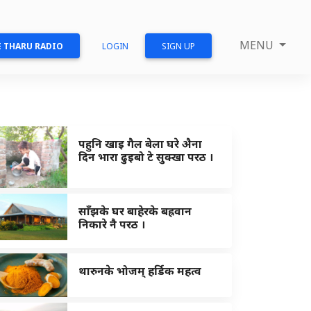
MENU
 THARU RADIO
LOGIN
SIGN UP
पहुनि खाइ गैल बेला घरे अ‍ैना
दिन भारा ढुइबो टे सुक्खा परठ ।
साँझके घर बाहेरके बह्रवान
निकारे नै परठ ।
थारुनके भोजम् हर्डिक महत्व