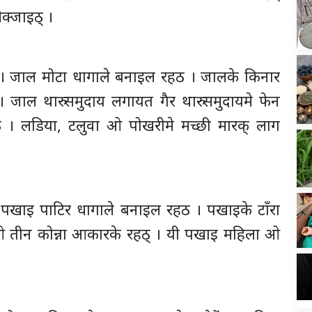
क्जाइठ् ।
ो । जाल मोटा धागाले बनाइल रहठ । जालके किनार
 जाल थारु समुदाय लगायत गैर थारु समुदायमे फेन
रठैं । लडिया, टलुवा ओ पोखरीमे मच्छी मारक् लाग
। पखाइ पाटिर धागाले बनाइल रहठ । पखाइके टाँरा
 ओ तीन कोन्ना आकारके रहठ् । यी पखाइ महिला ओ