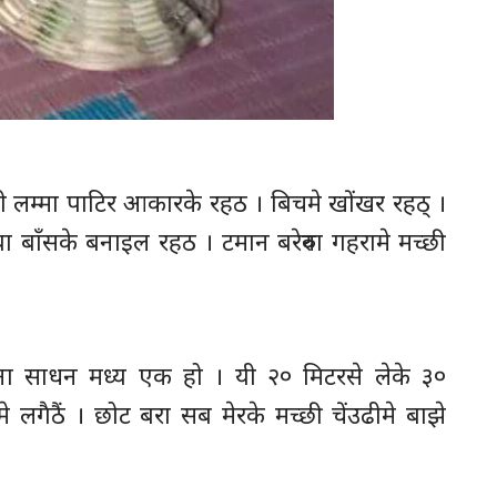
यी लम्मा पाटिर आकारके रहठ । बिचमे खोंखर रहठ् ।
ा बाँसके बनाइल रहठ । टमान बरेरुवा गहरामे मच्छी
ैना साधन मध्य एक हो । यी २० मिटरसे लेके ३०
 लगैठैं । छोट बरा सब मेरके मच्छी चेंउढीमे बाझे