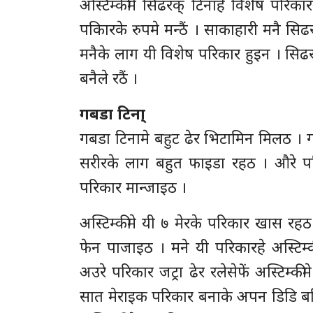
अस्टिम्कीमे सिढरक् टिनाहे विशेष परिका
पकिारके रुपमे मन्ठैं । साकाहारी मनै सिढर
मनैके लाग यी विशेष परिकार हुइन । सिढ
बनैले रठैं ।
गबडा टिना्
गबडा टिनामे बहुट ढेर भिटामिन मिलठ । ग
सरीरके लाग बहुत फाइडा रहठ । औरे परि
परिकार मान्जाइठ ।
अस्टिम्कीमे यी ७ मेरके परिकार खास रहठ
फेन पाजाइठ । मने यी परिकारहे अस्टिम्
अउरे परिकार जट्रा ढेर रलेसेफें अस्टिम्
सात मेराइक परिकार बनाके अपन डिडि बह