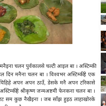
मनैइना चलन पुर्वकालसे चल्टी आइल बा । अस्टिम्की
 दिन मनैना चलन बा । विश्वभर अस्टिम्कीहे एक
। यिहिहे अपन अपन ठाउँ, डेसके मनै अपन टरिकासे
्टिम्कीहे श्रीकृष्ण जन्मअष्टमीे फेनकना चलन बा ।
ैबुरट सम कुछ नैखैइना । जब साँझ हुइठ लाहाखोरके