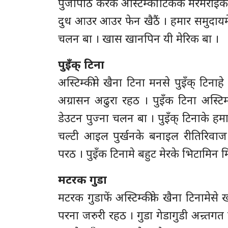
पुजापाठ करके अस्टिम्की टिकके मेरमेराइ
दुध आउर आउर फेन खैठैं । हमार समुदायमे 
चलन बा । खास खानपिन यी मेरिक बा ।
पुइँक् टिना
अस्टिम्कीमे खैना टिना मनसे पुइँक् टिनाह
अग्रासन अढुरा रहठ । पुइँक टिना अस्टिम
डेउटन पुज्ना चलन बा । पुइँक् टिनाके हमा
चल्टी आइल पुर्खनके बनाइल रीतिरिवाज 
परठ । पुइँक टिनामे बहुट मेरके भिटामिन 
मटरक गुडा
मटरक गुडाफें अस्टिम्कीके खैना टिनामेसे 
परना जरुरी रहठ । गुडा गेडागुडी अन्र्त