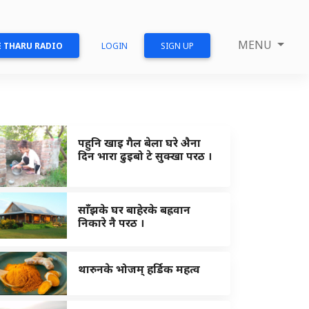
MENU
 THARU RADIO
LOGIN
SIGN UP
पहुनि खाइ गैल बेला घरे अ‍ैना
दिन भारा ढुइबो टे सुक्खा परठ ।
साँझके घर बाहेरके बह्रवान
निकारे नै परठ ।
थारुनके भोजम् हर्डिक महत्व