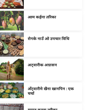
आम कर्हना तरिका
रोगके नाउँ ओ उपचार विधि
अट्वारीक अग्रासन
अँट्वारीमे खैना खानपिन : एक
चर्चा
मापन करना तरीका