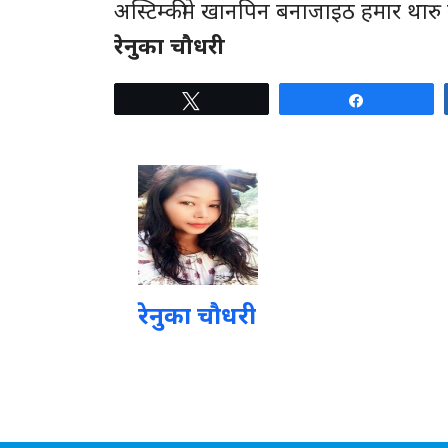
अस्टिम्कीमे खानपिन बनाजाइठ हमार थारु स
रेनुका चौधरी
Tweet
Share
रेनुका चौधरी