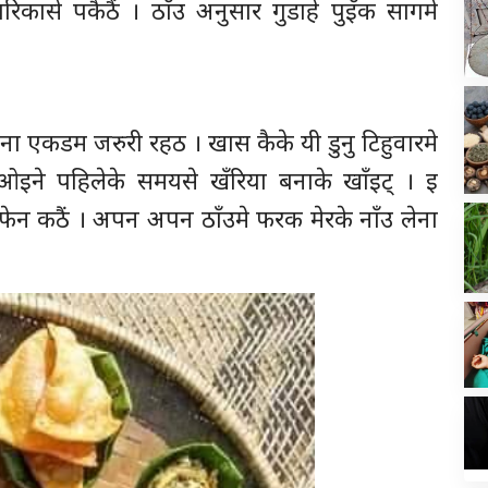
कासे पकैठैं । ठाँउ अनुसार गुडाहे पुइँक सागमे
परना एकडम जरुरी रहठ । खास कैके यी डुनु टिहुवारमे
ओइने पहिलेके समयसे खँरिया बनाके खाँइट् । इ
फेन कठैं । अपन अपन ठाँउमे फरक मेरके नाँउ लेना
।