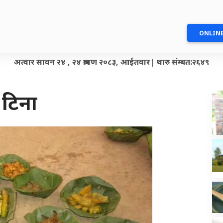
ONLINE
अत्वार सावन २४ , २४ श्रावण २०८३, आईतवार| थारु संम्बत:२६४९
 टिना