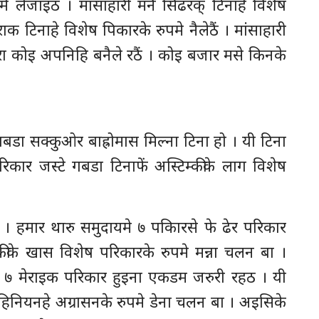
रमे लेजाइठ । मांसाहारी मनै सिढरक् टिनाहे विशेष
ाक टिनाहे विशेष पिकारके रुपमे नैलेठैं । मांसाहारी
रा कोइ अपनिहि बनैले रठैं । कोइ बजार मसे किनके
बडा सक्कुओर बाह्रोमास मिल्ना टिना हो । यी टिना
कार जस्टे गबडा टिनाफें अस्टिम्कीके लाग विशेष
 । हमार थारु समुदायमे ७ पकिारसे फे ढेर परिकार
कीके खास विशेष परिकारके रुपमे मन्ना चलन बा ।
कीमे ७ मेराइक परिकार हुइना एकडम जरुरी रहठ । यी
िनियनहे अग्रासनके रुपमे डेना चलन बा । अइसिके