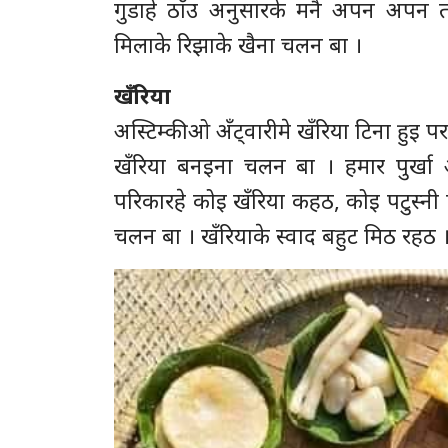
गुडाहे ठाँउ अनुसारके मनै अपन अपन तरि
मिलाके रिझाके खैना चलन बा ।
खँरिया
अस्टिम्की ओ अँट्वारीमे खँरिया टिना हुइ 
खँरिया बनइना चलन बा । हमार पुर्खा 
परिकारहे कोइ खँरिया कहठ, कोइ पटुस्नी 
चलन बा । खँरियाके स्वाद बहुट मिठ रहठ 