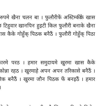
 रुपमे खैना चलन बा । फुलौरीफें अस्टिम्कीके खास
छ टिहुवार खानपिन हुइटी किल फुलौरी बनाके खैना
कैके गोहुँक् पिठक बनैठैं । फुलौरी गोहुँक् पिठा
परिकारमे परठ । हमार समुदायमे खुरमा खास कैके
टिनकोन्ना रहठ । खुरमाहे अपन अपन तरिकासे बनैठैं ।
िक बनैठैं । खुरमा जौन पिठक फें बनइठैं । हमार
।