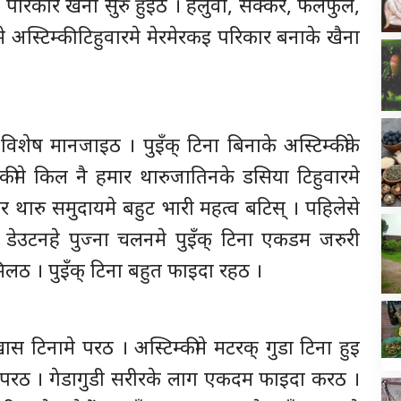
क परिकार खैना सुरु हुइठ । हलुवा, सक्कर, फलफुल,
अस्टिम्की टिहुवारमे मेरमेरकइ परिकार बनाके खैना
े विशेष मानजाइठ । पुइँक् टिना बिनाके अस्टिम्कीके
्कीमे किल नै हमार थारुजातिनके डसिया टिहुवारमे
र थारु समुदायमे बहुट भारी महत्व बटिस् । पहिलेसे
डेउटनहे पुज्ना चलनमे पुइँक् टिना एकडम जरुरी
मिलठ । पुइँक् टिना बहुत फाइदा रहठ ।
खास टिनामे परठ । अस्टिम्कीमे मटरक् गुडा टिना हुइ
गत परठ । गेडागुडी सरीरके लाग एकदम फाइदा करठ ।