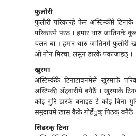
फुलौरी
फुलौरी परिकारहे फेन अस्टिम्कीमे टिनाके
परिकारमे परठ । हमार थारु जातिनके कु
चलन बा । हमार थारु जातिनमे फुलौरी खास 
ओ नोन मिरचा, लसुन डारके पकाजाइठ् ।
खुरमा
अस्टिम्कीके टिनाटावनमेसे खुरमाफें 
अस्टिम्की, अँट्वारीमे बनैठैं । खुरमाके 
कौइ गुरि डारके बनाइठ टे कौइ बिना गुर
समुदायमे खास कैके गोहँुक् पिठक् बनैठैं 
सिढरक् टिना