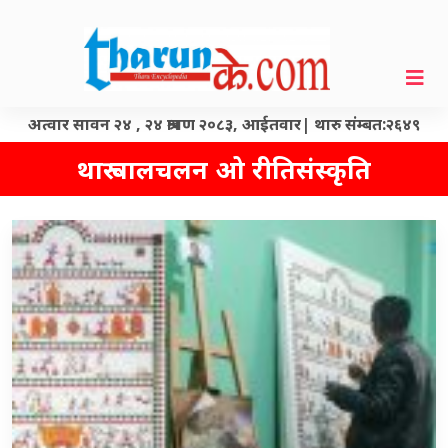
अत्वार सावन २४ , २४ श्रावण २०८३, आईतवार| थारु संम्बत:२६४९
थारू चालचलन ओ रीतिसंस्कृति