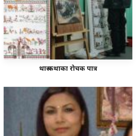
थारू कथाका रोचक पात्र