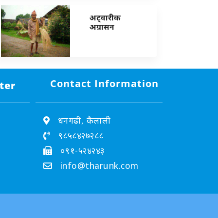
अट्वारीक
अग्रासन
Contact Information
ter
धनगढी, कैलाली
९८५८४२७२८८
०९१-५२४२४३
info@tharunk.com