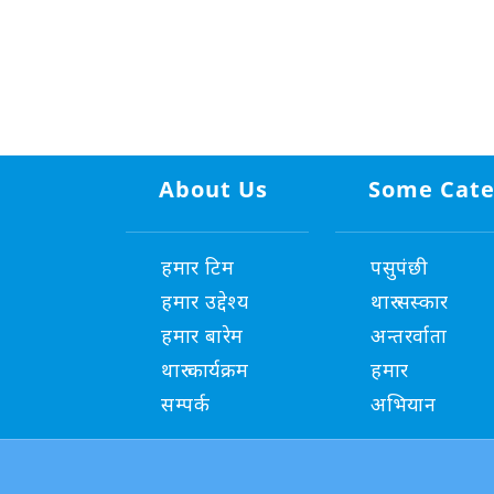
About Us
Some Cate
हमार टिम
पसुपंछी
हमार उद्देश्य
थारु सस्कार
हमार बारेम
अन्तरर्वाता
थारु कार्यक्रम
हमार
सम्पर्क
अभियान