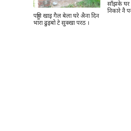
साँझके घर 
निकारे नै 
पहुनि खाइ गैल बेला घरे अ‍ैना दिन
भारा ढुइबो टे सुक्खा परठ ।