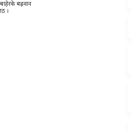
बाहेरके बह्रवान
परठ ।