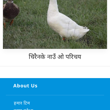
चिरैनके नाउँ ओ परिचय
About Us
हमार टिम