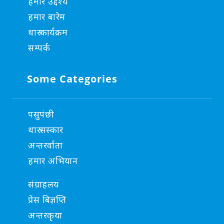
हमार उद्देश्य
हमार बारेम
थारु कार्यक्रम
सम्पर्क
Some Categories
पसुपंछी
थारु सस्कार
अन्तरर्वाता
हमार अभियान
संग्राहलय
प्रेस बिज्ञप्ति
अन्तरकृया