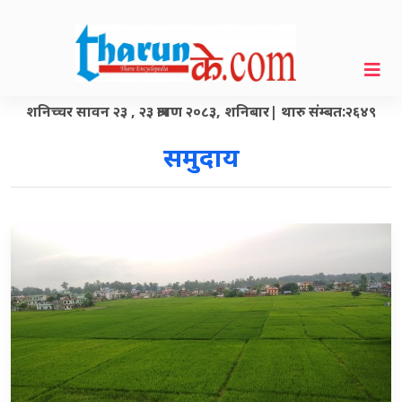
शनिच्चर सावन २३ , २३ श्रावण २०८३, शनिबार| थारु संम्बत:२६४९
समुदाय