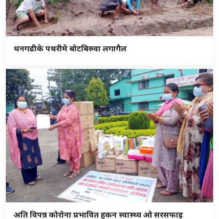
धनगढीके पथरीमे बोटबिरुवा लगागैल
अति विपन्न कोरोना प्रभावित हुकन स्वास्थ्य ओ सरसफाइ