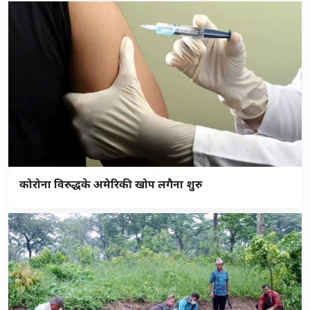
कोरोना विरुद्धके अमेरिकी खोप लगैना शुरु