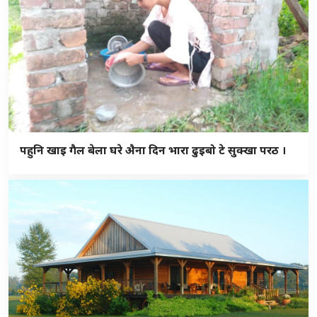
पहुनि खाइ गैल बेला घरे अ‍ैना दिन भारा ढुइबो टे सुक्खा परठ ।