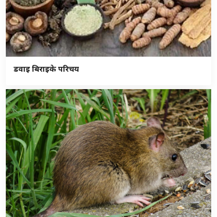
डवाइ बिराइके परिचय