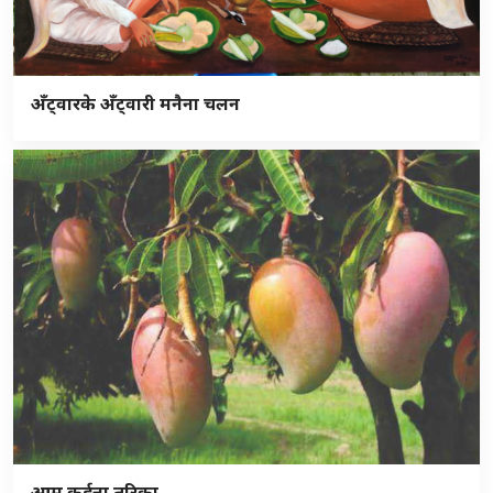
अँट्वारके अँट्वारी मनैना चलन
आम कर्हना तरिका