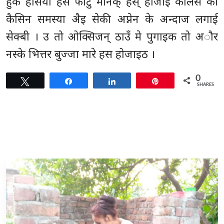
हुके हसियाँ हस फोटु मनिक् हस् होजाई कालेसे का
कैसिन समस्या अैइ सेकी अप्नेन के अन्दाज लगाई
सेक्बी । उ तो ओक्सिजन् ठाउँ मे पुगाइक तो अौर
नस्के भित्तर बुज्जा मारे हस होजाइठ ।
0
Tweet
Share
Share
Pin
SHARES