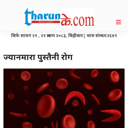
बिफे सावन २१ , २१ श्रावण २०८३, बिहीबार| थारु संम्बत:२६४९
ज्यानमारा पुस्तैनी रोग