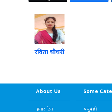
रविता चौधरी
About Us
Some Cate
हमार टिम
पसुपंछी