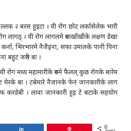
चल्लक २ बरस हुइटा । यी रोग छोट लर्कासेलेक भारी
ोग लागठ् । यी रोग लागलमे रुघाखोंखीके लक्षण डेखा
ग कर्ना, भिरभारमे नैजैइना, सफा उमालके पानी पिना
ा बहुट जरुरी बा ।
यी रोग मध्य महामारीके रुपमे फैलल् कुछ रोगके बारेम
 मेरके बा । टबेमारे नैजानके फेन जानकारीके लाग
माफ करडेबी । लावा जानकारी हुइ टे बटाके सहयोग
0
Share
Pin
SHARES