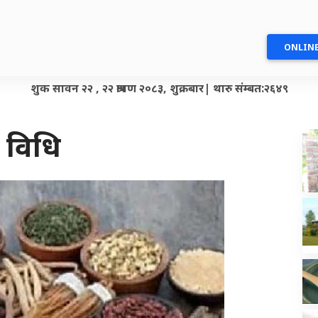
ONLINE
शुक सावन २२ , २२ श्रावण २०८३, शुक्रबार| थारु संम्बत:२६४९
 विधि