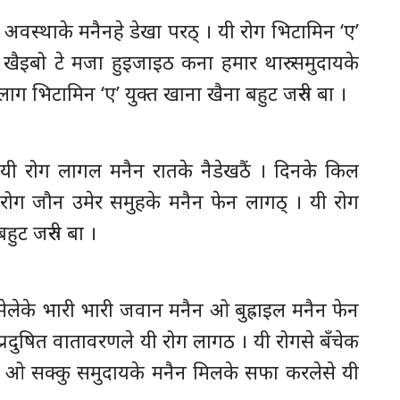
अवस्थाके मनैनहे डेखा परठ् । यी रोग भिटामिन ‘ए’
 खैइबो टे मजा हुइजाइठ कना हमार थारु समुदायके
ाग भिटामिन ‘ए’ युक्त खाना खैना बहुट जरुरी बा ।
यी रोग लागल मनैन रातके नैडेखठैं । दिनके किल
यी रोग जौन उमेर समुहके मनैन फेन लागठ् । यी रोग
ुट जरुरी बा ।
ासेलेके भारी भारी जवान मनैन ओ बुह्राइल मनैन फेन
प्रदुषित वातावरणले यी रोग लागठ । यी रोगसे बँचेक
ा ओ सक्कु समुदायके मनैन मिलके सफा करलेसे यी