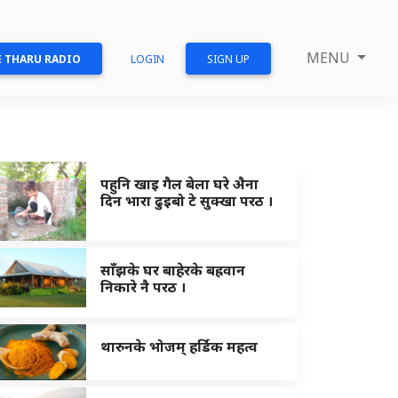
MENU
 THARU RADIO
LOGIN
SIGN UP
पहुनि खाइ गैल बेला घरे अ‍ैना
दिन भारा ढुइबो टे सुक्खा परठ ।
साँझके घर बाहेरके बह्रवान
निकारे नै परठ ।
थारुनके भोजम् हर्डिक महत्व