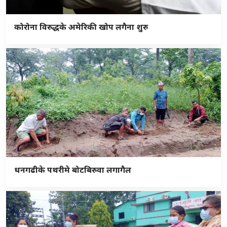
कोरोना विरुद्धके अमेरिकी खोप लगैना शुरु
धनगढीके पथरीमे बोटबिरुवा लगागैल