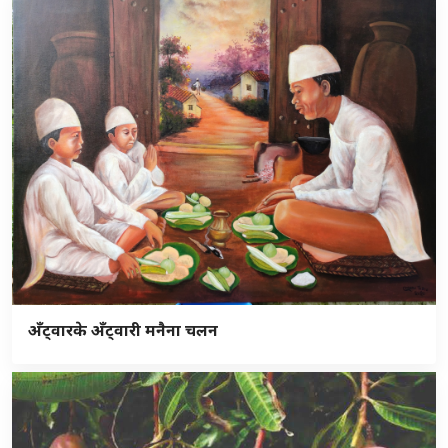
अँट्वारके अँट्वारी मनैना चलन