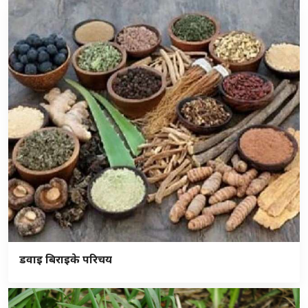
डवाइ बिराइके परिचय