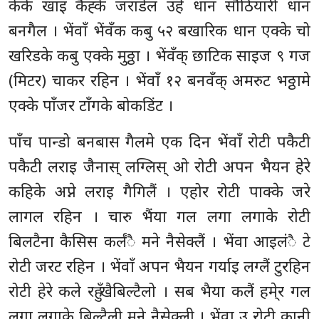
केके खाइ कैह्के जराडेल उहे धान सौठियारी धान
बनगैल । भेंवाँ भेंवँक कबु ५२ बखारिक धान एक्के चो
खरिडके कबु एक्के मुठ्ठा । भेंवँक् छाटिक साइज ९ गज
(मिटर) चाकर रहिन । भेंवाँ १२ बनवँक् अमरुट भठ्ठामे
एक्के पाँजर टाँगके बोकडिंट ।
पाँच पान्डो बनबास गैलमे एक दिन भेंवाँ रोटी पकैटी
पकैटी लराइ जैनास् लग्लिस् ओ रोटी अपन भैयन हेरे
कहिके अप्ने लराइ गैगिलैं । एहोर रोटी पाक्के जरे
लागल रहिन । चारु भैंया गल लगा लगाके रोटी
बिलटैना कैसिस कर्लंै मने नैसेक्लैं । भेंवा आइलंै टे
रोटी जरट रहिन । भेंवाँ अपन भैयन गर्याइ लग्लैं टुरहिन
रोटी हेरे कले रहुँ खैबिल्टैलो । सब भैया कलैं हमे्र गल
लगा लगाके बिल्टैली मने नैसेक्ली । भेंवा उ रोटी कानी