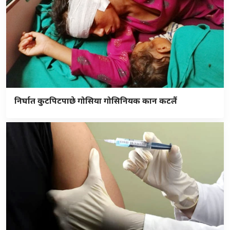
निर्घात कुटपिटपाछे गोसिया गोसिनियक कान कटलैं