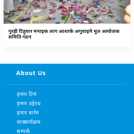
गुरही टिहुवार मनाइक लाग आशाके अगुवाइमे मूल आयोजक
समिति गठन
About Us
हमार टिम
हमार उद्देश्य
हमार बारेम
थारु कार्यक्रम
सम्पर्क