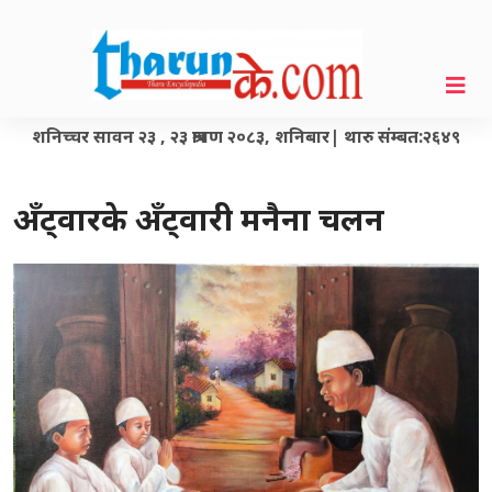
शनिच्चर सावन २३ , २३ श्रावण २०८३, शनिबार| थारु संम्बत:२६४९
अँट्वारके अँट्वारी मनैना चलन