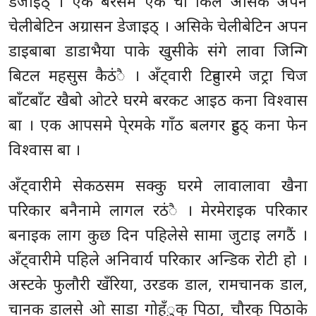
डेजाइठ् । एक बरसमे एक चो किल असिके अपन
चेलीबेटिन अग्रासन डेजाइठ् । असिके चेलीबेटिन अपन
डाइबाबा डाडाभैया पाके खुसीके संगे लावा जिन्गि
बिटल महसुस कैठंै । अँट्वारी टिहुवारमे जट्रा चिज
बाँटबाँट खैबो ओटरे घरमे बरकट आइठ कना विश्वास
बा । एक आपसमे पे्रमके गाँठ बलगर हुइठ् कना फेन
विश्वास बा ।
अँट्वारीमे सेकठसम सक्कु घरमे लावालावा खैना
परिकार बनैनामे लागल रठंै । मेरमेराइक परिकार
बनाइक लाग कुछ दिन पहिलेसे सामा जुटाइ लगठैं ।
अँट्वारीमे पहिले अनिवार्य परिकार अन्डिक रोटी हो ।
अस्टके फुलौरी खँरिया, उरडक डाल, रामचानक डाल,
चानक डालसे ओ साडा गोहँुक् पिठा, चौरक् पिठाके