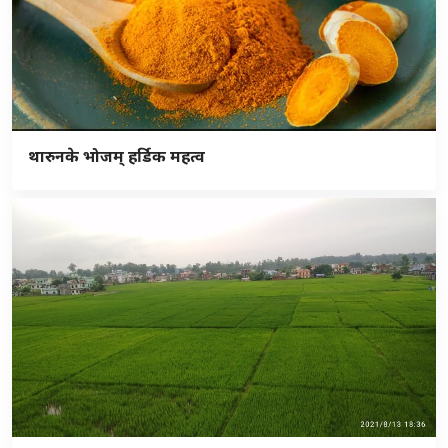
थारुनके भोजम् हर्डिक महत्व