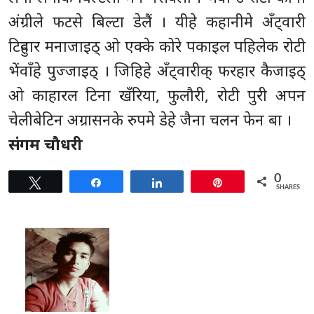
अंग्रीले फटसे बिल्टा डेलैं । यीहे कहानीमे अँट्वारी
टिहुवार मनाजाइठ् ओ एक्के कोरे पकाइल पहिलेक रोटी
भेंवाँहे पुज्जाइठ् । जिहिहे अँट्वारीक् फरहार कैजाइठ्
ओ काहारल टिना खँरिया, फुलौरी, रोटी पुरी अपन
चेलीबेटिन अग्रासनके रुपमे डेहे जैना चलन फेन बा ।
संगम चौधरी
0
Tweet
Share
Share
Pin
SHARES