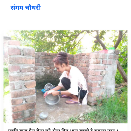
संगम चौधरी
पहुनि खाइ गैल बेला घरे अ‍ैना दिन भारा ढुइबो टे सुक्खा परठ ।