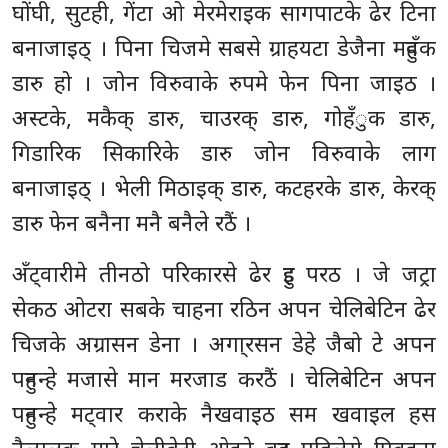
घोंघी, सुटही, गेंटा ओ मेरमेराइक सागपाटके ढेर टिना
बनाजाइठ् । पिना चिजमे सबसे ग्राहयटा डेजैना महुवँक
डारु हो । जोन विरुवाके रुपमे फेन पिना जाइठ ।
अस्टके, मकैक् डारु, चाउरक् डारु, गोहँुक डारु,
गिडारिक सिकारिके डारु जोन विरुवाके लाग
बनाजाइठ् । भेली मिठाइक् डारु, कटहरके डारु, केरक्
डारु फेन बनैना मनै बनैले रठैं ।
अँट्वारीमे तीनठो परिकारसे ढेर हुइ परठ । जे जट्रा
सेकठ ओटरा सबके चाहना रठिन अपन चेलिबेटिन ढेर
चिजके अग्रासन डेना । अगा्रसन डेहे जैबो टे अपन
पहुनन्हे मजासे मान मरजाड करठैं । चेलिबेटिन अपन
पहुनन्हे मट्वार कराके नैखवाइठ सम खवाइल हस