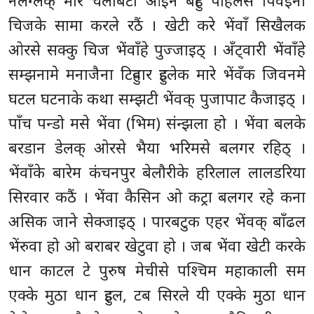
नैलग्लक् मारे चेलीबेटी ओइने बहुट पहिलेसे पिवइना
चिजके सामा करले रठैं । खेटी करे भेंवाँ सिखैलक
ओरसे सक्कु चिज भेंवाँहे पुज्जाइठ् । अँट्वारी भेंवाँहे
सम्झनामे मनाजैना टिहुवार हुइलेक मारे भेंवँक जिवनमे
घटल घटनाके कथा सम्झटी भेंवक् पुजापाट कैजाइठ् ।
पाँच पन्डो मसे भेंवा (भिम) संन्झला हो । भेंवा बलके
बरडान डेलक् ओरसे भैया भरिमसे बलगर रहिठ् ।
भेंवाँके बारेम कंचनपुर बेलौरीके हरिलाल लालडरिया
सिरवार कठैं । भेंवा कैसिन ओ कट्रा बलगर रहे कना
असिक जाने सेक्जाइठ् । पारबटुक एहर भेंवक् बाँढल
भेंरुवा हो ओ बराबर खेटुवा हो । जब भेंवा खेटी करके
धान काटल टे पुरुष मेचीसे पश्चिम महाकाली सम
एक्के मुठा धान हुइल, टब सिरले यी एक्के मुठा धान