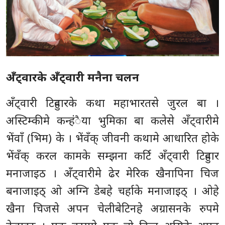
अँट्वारके अँट्वारी मनैना चलन
अँट्वारी टिहुवारके कथा महाभारतसे जुरल बा ।
अस्टिम्कीमे कन्हंैया भुमिका बा कलेसे अँट्वारीमे
भेंवाँ (भिम) के । भेंवँक् जीवनी कथामे आधारित होके
भेंवँक् करल कामके सम्झना कर्टि अँट्वारी टिहुवार
मनाजाइठ । अँट्वारीमे ढेर मेरिक खैनापिना चिज
बनाजाइठ् ओ अग्नि डेबहे चर्हाके मनाजाइठ् । ओहे
खैना चिजसे अपन चेलीबेटिनहे अग्रासनके रुपमे