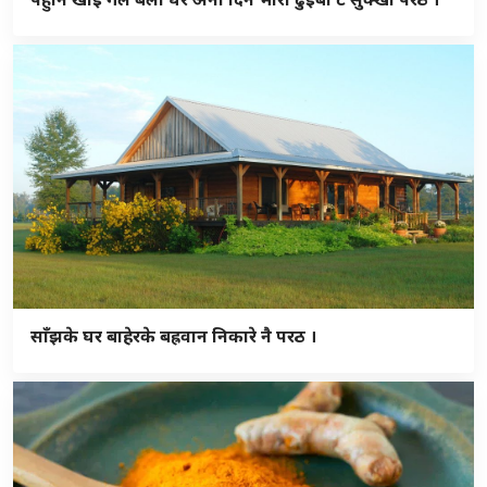
साँझके घर बाहेरके बह्रवान निकारे नै परठ ।