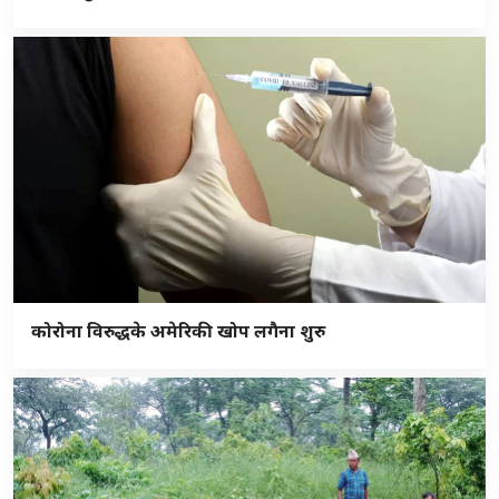
कोरोना विरुद्धके अमेरिकी खोप लगैना शुरु