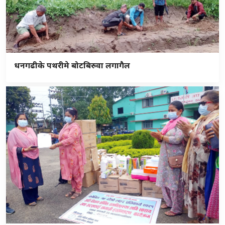
धनगढीके पथरीमे बोटबिरुवा लगागैल