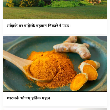
साँझके घर बाहेरके बह्रवान निकारे नै परठ ।
थारुनके भोजम् हर्डिक महत्व