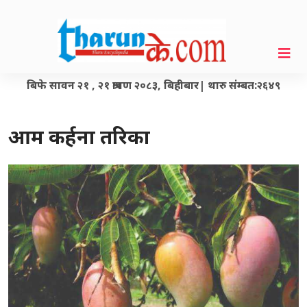
बिफे सावन २१ , २१ श्रावण २०८३, बिहीबार| थारु संम्बत:२६४९
आम कर्हना तरिका