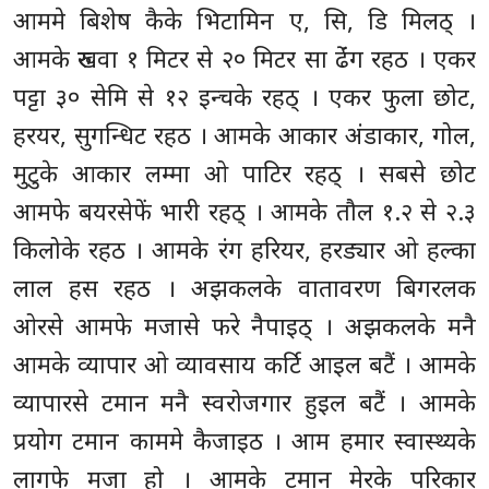
आममे बिशेष कैके भिटामिन ए, सि, डि मिलठ् ।
आमके रुखवा १ मिटर से २० मिटर सा ढेंंग रहठ । एकर
पट्टा ३० सेमि से १२ इन्चके रहठ् । एकर फुला छोट,
हरयर, सुगन्धिट रहठ । आमके आकार अंडाकार, गोल,
मुटुके आकार लम्मा ओ पाटिर रहठ् । सबसे छोट
आमफे बयरसेफें भारी रहठ् । आमके तौल १.२ से २.३
किलोके रहठ । आमके रंग हरियर, हरड्यार ओ हल्का
लाल हस रहठ । अझकलके वातावरण बिगरलक
ओरसे आमफे मजासे फरे नैपाइठ् । अझकलके मनै
आमके व्यापार ओ व्यावसाय कर्टि आइल बटैं । आमके
व्यापारसे टमान मनै स्वरोजगार हुइल बटैं । आमके
प्रयोग टमान काममे कैजाइठ । आम हमार स्वास्थ्यके
लागफे मजा हो । आमके टमान मेरके परिकार