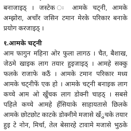
बनाजाइठ् । जस्टेक ः आमके चट्नी, आमके
अम्झोरा, अचाँर जसिन टमान मेरके परिकार बनाके
प्रयोग करजाइठ् ।
१.आमके चट्नी
आम फागुन महिना ओर फुला लागठ । चैत, बैशाख,
जेठमे खाइक लाग तयार हुइजाइठ् । आमहे सक्कु
फलके राजाफे कठैं । आमके टमान परिकार मध्य
आमके चट्नीफें एक हो । आमके चट्नी बनाइक लाग
कच्चे आम ओ खुँचक लाग डोक्नी चाहठ् । सबसे
पहिले कच्चे आमहे हँसियाके साहायतासे छिलके
आमके छोटछोट काटके डोक्नीमे मजासे खँुचके तयार
हुइ टे नोन, मिर्चा, तेल बेसारहे टावामे मजासे भुठके