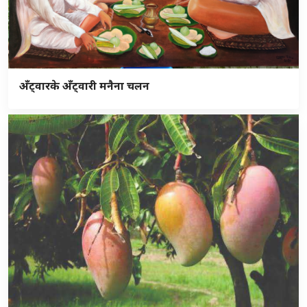
अँट्वारके अँट्वारी मनैना चलन