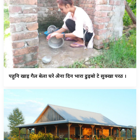
पहुनि खाइ गैल बेला घरे अ‍ैना दिन भारा ढुइबो टे सुक्खा परठ ।