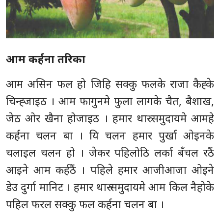
आम कर्हना तरिका
आम असिन फल हो जिहि सक्कु फलके राजा कैह्के
चिन्ह्जाइठ । आम फागुनमे फुला लागके चैत, बैशाख,
जेठ ओर खैना होजाइठ । हमार थारु समुदायमे आमहे
कर्हना चलन बा । यि चलन हमार पुर्खा ओइनके
चलाइल चलन हो । जेकर पहिलोठि लर्का बँचल रठैं
आइने आम कर्हठैं । पहिले हमार आजीआजा ओइने
डेउ दुर्गा मानिट । हमार थारु समुदायमे आम किल नैहोके
पहिल फरल सक्कु फल कर्हना चलन बा ।