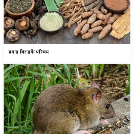
डवाइ बिराइके परिचय