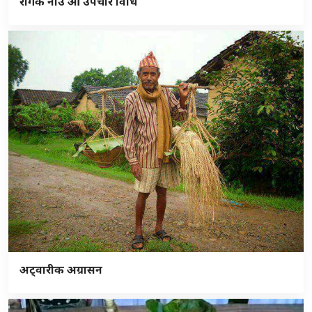
रोगके नाउँ ओ उपचार विधि
अट्वारीक अग्रासन