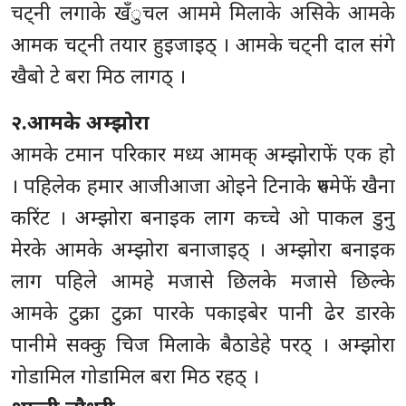
चट्नी लगाके खँुचल आममे मिलाके असिके आमके
आमक चट्नी तयार हुइजाइठ् । आमके चट्नी दाल संगे
खैबो टे बरा मिठ लागठ् ।
२.आमके अम्झोरा
आमके टमान परिकार मध्य आमक् अम्झोराफें एक हो
। पहिलेक हमार आजीआजा ओइने टिनाके रुपमेफें खैना
करिंट । अम्झोरा बनाइक लाग कच्चे ओ पाकल डुनु
मेरके आमके अम्झोरा बनाजाइठ् । अम्झोरा बनाइक
लाग पहिले आमहे मजासे छिलके मजासे छिल्के
आमके टुक्रा टुक्रा पारके पकाइबेर पानी ढेर डारके
पानीमे सक्कु चिज मिलाके बैठाडेहे परठ् । अम्झोरा
गोडामिल गोडामिल बरा मिठ रहठ् ।