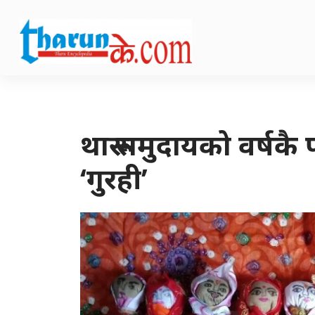
थारू समुदायको वर्षकै
‘गुरही’