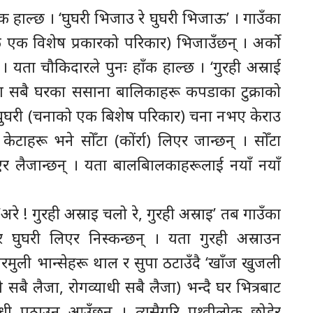
क हाल्छ । ‘घुघरी भिजाउ रे घुघरी भिजाऊ’ । गाउँका
 एक विशेष प्रकारको परिकार) भिजाउँछन् । अर्को
यता चौकिदारले पुनः हाँक हाल्छ । ‘गुरही अस्राई
उँका सबै घरका ससाना बालिकाहरू कपडाका टुक्राको
 घुघरी (चनाको एक बिशेष परिकार) चना नभए केराउ
ाहरू भने सोँटा (कोंर्रा) लिएर जान्छन् । सोँटा
एर लैजान्छन् । यता बालबािलकाहरूलाई नयाँ नयाँ
रे ! गुरही अस्राइ चलो रे, गुरही अस्राइ’ तब गाउँका
घुघरी लिएर निस्कन्छन् । यता गुरही अस्राउन
घरमुली भान्सेहरू थाल र सुपा ठटाउँदै ‘खाँज खुजली
 सबै लैजा, रोगव्याधी सबै लैजा) भन्दै घर भित्रबाट
्याधी पठाउन आउँछन् । त्यसैगरि पृथ्वीलोक छोडेर