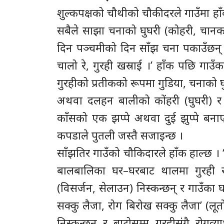
शुल्कपक्षको चौथीको चौकीदरले गाउँमा हाँ
सबैले साझा चनाको घुघरी (कोहरी, चानक
दिन पञ्चमीको दिन साँझ चना पकाउँछन् । 
चालो रे, गुरही खस्राई ।’ हाँक पछि गा
गुरहीको प्रतीकको रूपमा गुडिया, चनाको
अथवा दलहन बालीको कोंहरी (घुघरी) र केट
काँसको एक झप्पे अथवा दुई झुप्पे बना
कपडाले पुतली जस्तै सजाइन्छ ।
साँझतिर गाउँको चौकिदारले हाँक हाल्छ । ‘अ
बालबालिका घर–घरबाट थालमा गुरही र 
(विसर्जन, सेलाउन) निस्कन्छन् र गाउँका 
सक्कु लैजा, रोग बिरोख सक्कु लैजा’ (लूतो
निस्कन्छन् र बाटोसम्म गुरहीसंगै रोगव