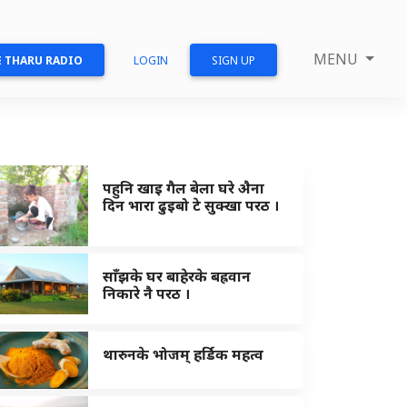
MENU
 THARU RADIO
LOGIN
SIGN UP
पहुनि खाइ गैल बेला घरे अ‍ैना
दिन भारा ढुइबो टे सुक्खा परठ ।
साँझके घर बाहेरके बह्रवान
निकारे नै परठ ।
थारुनके भोजम् हर्डिक महत्व