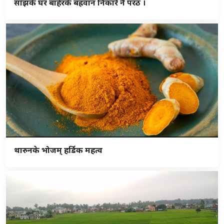
साँझके घर बाहेरके बह्रवान निकारे नै परठ ।
थारुनके भोजम् हर्डिक महत्व