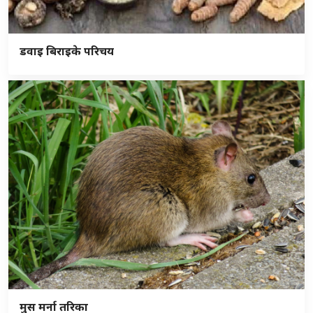
डवाइ बिराइके परिचय
मुस मर्ना तरिका