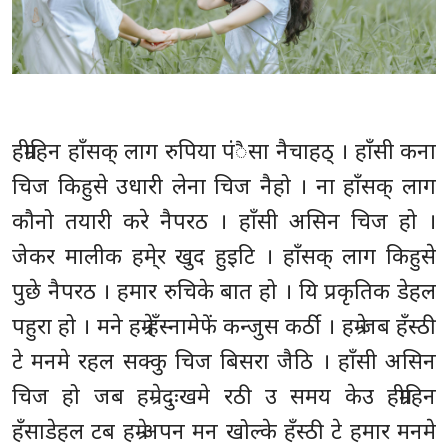
हम्रीहिन हाँसक् लाग रुपिया पंैसा नैचाहठ् । हाँसी कना
चिज किहुसे उधारी लेना चिज नैहो । ना हाँसक् लाग
कौनो तयारी करे नैपरठ । हाँसी असिन चिज हो ।
जेकर मालीक हमे्र खुद हुइटि । हाँसक् लाग किहुसे
पुछे नैपरठ । हमार रुचिके बात हो । यि प्रकृतिक डेहल
पहुरा हो । मने हम्रे हँस्नामेफें कन्जुस कर्ठी । हम्रे जब हँस्ठी
टे मनमे रहल सक्कु चिज बिसरा जैठि । हाँसी असिन
चिज हो जब हम्रे दुःखमे रठी उ समय केउ हम्रीहिन
हँसाडेहल टब हम्रे अपन मन खोल्के हँस्ठी टे हमार मनमे