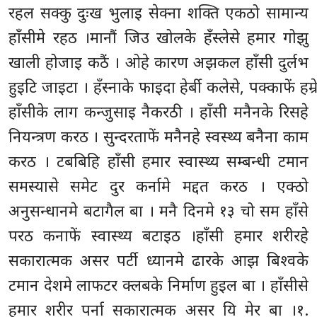
रहल सक्कु दुःख भुलाइ सेक्ना शक्ति एकठो सामान्य
हाँसीमे रहठ ।मानौं जिउ खोलके हँस्लेसे हमार गोझु
खाली होजाइ कठैं । ओहे कारण अझकल हाँसी दुर्लभ
हुइटि जाइटा । हँस्नाके फाइदा हेर्बी कलेसे, पक्काफें हम्रे
हाँसीके लाग कन्जुसाइ नैकरठी । हाँसी मनैनके रिसहे
नियन्त्रण करठ । सुन्दरताफें मनैनहे स्वस्थ्य बनैना काम
करठ । टबबिहि हाँसी हमार स्वास्थ्य सम्बन्धी टमान
समस्यासे समेट दुर कर्नामे मद्दत करठ । एक्ठो
अनुसन्धानमे बटागैल बा । मनै दिनमे १३ चो सम हाँसे
परठ कनाफें स्वास्थ्य बटाइठ ।हाँसी हमार शरीरहे
सकारात्मक असर पर्टी ध्यानमे ढारके आझ बिश्वके
टमान देशमे लाफटर क्लबके निर्माण हुइल बा । हाँसीसे
हमार शरीर पर्ना सकारात्मक असर यि मेर बा ।१.