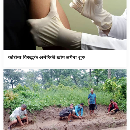
कोरोना विरुद्धके अमेरिकी खोप लगैना शुरु