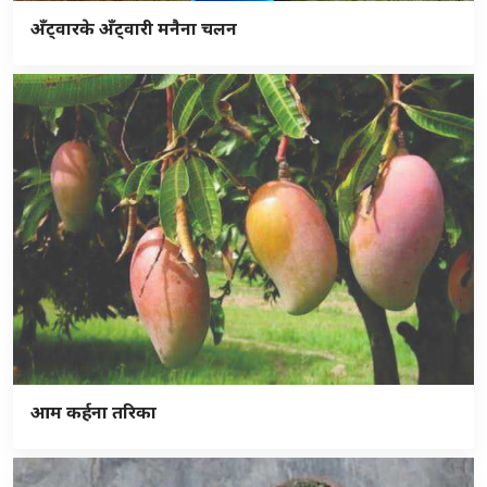
अँट्वारके अँट्वारी मनैना चलन
आम कर्हना तरिका