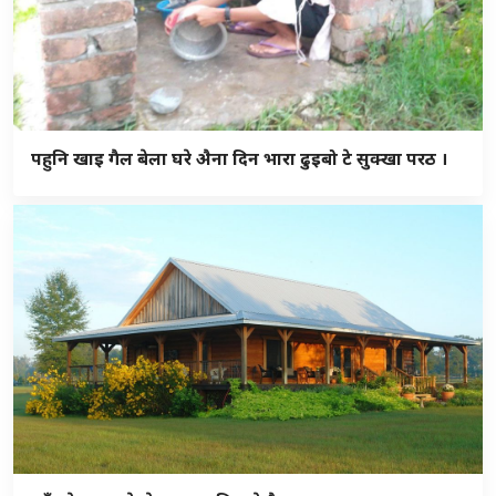
पहुनि खाइ गैल बेला घरे अ‍ैना दिन भारा ढुइबो टे सुक्खा परठ ।