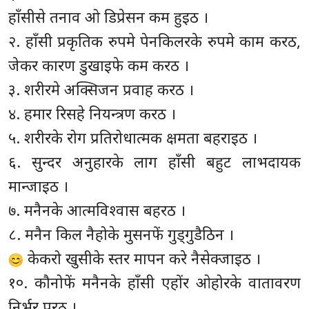
हाँसीसे तनाव ओ डिप्रेसन कम हुइठ ।
२. हाँसी प्रकृतिक रुपमे पेनकिलरके रुपमे काम करठ,
जेकर कारण डुखाइफे कम करठ ।
३. शरीरमे अक्सिजन प्रवाह करठ ।
४. हमार रिसहे नियन्त्रण करठ ।
५. शरीरके रोग प्रतिरोधात्मक क्षमता बहराइठ ।
६. सुन्दर अनुहारके लाग हाँसी बहुट लाभदायक
मान्जाइठ ।
७. मनैनके आत्मविश्वास बहरठ ।
८. मनैन किल नैहोके मुसनफें गुड्गुडैठिन ।
केकरो खुसीके स्तर मापन करे नैसेक्जाइठ ।
१०. कौनोफें मनैनके हाँसी एहाेंर ओहोरके वातावरण
निर्भर परठ ।