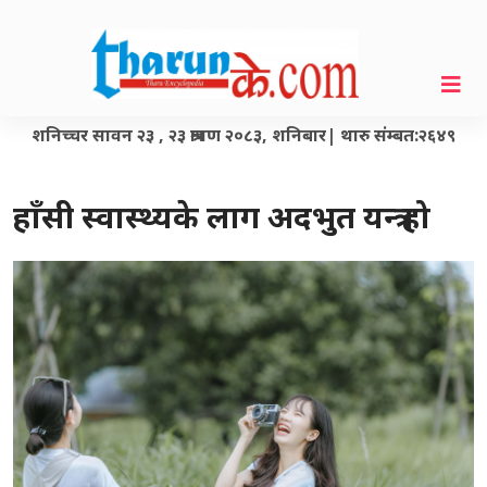
शनिच्चर सावन २३ , २३ श्रावण २०८३, शनिबार| थारु संम्बत:२६४९
हाँसी स्वास्थ्यके लाग अदभुत यन्त्र हो