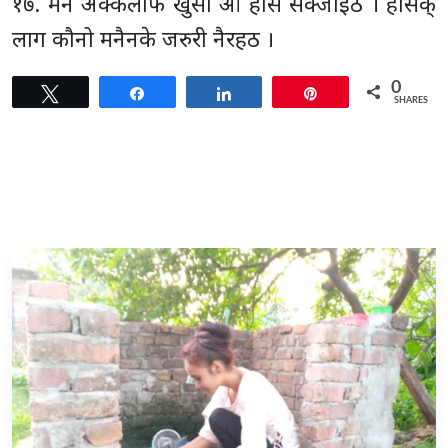
१७. मनै अक्केलीफें खुसी ओ हाँसे सेक्जाइठ । हाँसक्
लाग कौनो मनैनके जरुरी नैरहठ ।
0
Tweet
Share
Share
Pin
SHARES