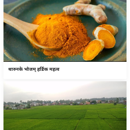
थारुनके भोजम् हर्डिक महत्व