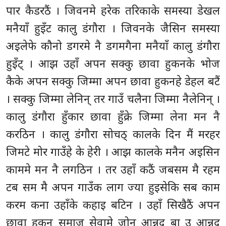
पार कैडरठैं । जिवनमे हरेक तरिकाके समस्या डेखल
मनैयाँ हुइँट कालु डंगौरा । जिवनके जैसिन समस्या
अइलेफे कौनो डगरमे नै डगमगैना मनैयाँ कालु डंगौरा
हुइँट् । आझ उहाँ अपन सक्कु छावा हुकनके भोज
कैके अपन सक्कु जिम्मा अपन छावा हुकनहे डेहल बटैं
। सक्कु जिम्मा लेनिन् तर गाउँ चलैना जिम्मा नैलेनिन् ।
कालु डंगौरा हुँकार छावा हुँक्रे जिम्मा लेना मन नै
करठिन । कालु डंगौरा सोचठ् कालके दिन मैं मरहर
जिमटे मोर गाउँहे के हेरी । आझ कालके मनैन अइसिन
काममे मन नै लगठिन । तर उहाँ कठैं जबसम मै रहम
टब सम मै अपन गाउँक लाग ज्या हुइसेकि सब काम
करम कना उहाँके कहाइ बटिन । उहाँ सिखैठैं अपन
छावा हुकन समाज सेवामे जोन आन्नद बा उ आन्नद