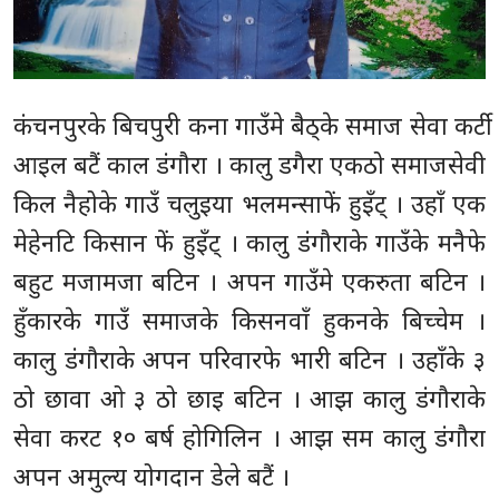
कंचनपुरके बिचपुरी कना गाउँमे बैठ्के समाज सेवा कर्टी
आइल बटैं काल डंगौरा । कालु डगैरा एकठो समाजसेवी
किल नैहोके गाउँ चलुइया भलमन्साफें हुइँट् । उहाँ एक
मेहेनटि किसान फें हुइँट् । कालु डंगौराके गाउँके मनैफे
बहुट मजामजा बटिन । अपन गाउँमे एकरुता बटिन ।
हुँकारके गाउँ समाजके किसनवाँ हुकनके बिच्चेम ।
कालु डंगौराके अपन परिवारफे भारी बटिन । उहाँके ३
ठो छावा ओ ३ ठो छाइ बटिन । आझ कालु डंगौराके
सेवा करट १० बर्ष होगिलिन । आझ सम कालु डंगौरा
अपन अमुल्य योगदान डेले बटैं ।