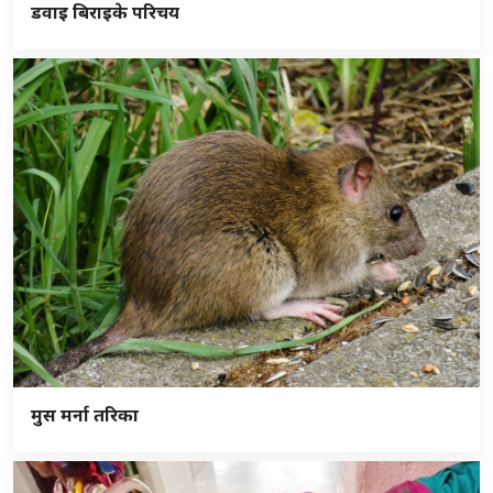
डवाइ बिराइके परिचय
मुस मर्ना तरिका