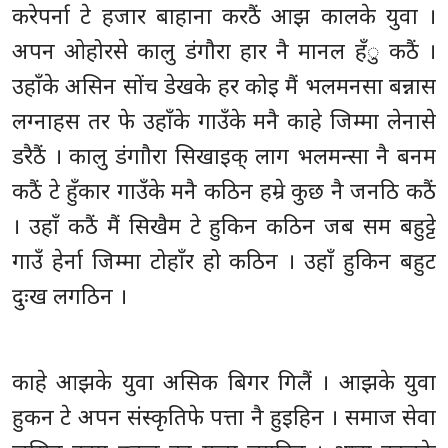
करेपर्ना टे हजार बाहाना करठैं आझ कालके युवा ।
अपन ओहोरसे कालु डंगौरा हार नै मानल हँु कठैं ।
उहाँके असिन सोंच डेखके हर कोइ मैं भलमनसा बन्नास
लग्नाहस तर फे उहाँके गाउँके मनै काहे जिम्मा लेनासे
डरैठैं । कालु डंगाौरा सिखाइक् लाग भलमन्सा नै बनम
कठैं टे हुँकार गाउँके मनै कठिन हम्रे कुछ नै जनठि कठैं
। उहाँ कठैं मैं सिखैम टे हुकिन कठिन जब सम बहुट्टे
गाउँ हेर्ना जिम्मा टोहाँर हो कठिन । उहाँ हुकिन बहुट
दुःख लगठिन ।
काहे आझके युवा असिक बिगर गिलैं । आझके युवा
हुकन टे अपन संस्कृतिफे पत्ता नै हुइहिन । समाज सेवा