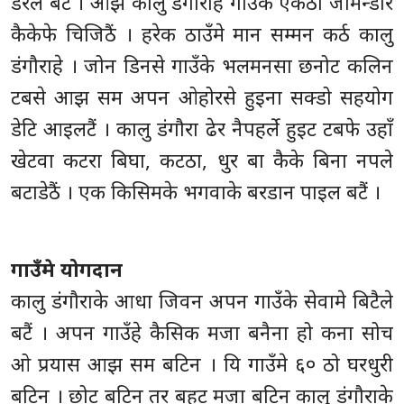
डरले बटैं । आझ कालु डंगौराहे गाउँके एकठो जमिन्डार
कैकेफे चिजिठैं । हरेक ठाउँमे मान सम्मन कर्ठ कालु
डंगौराहे । जोन डिनसे गाउँके भलमनसा छनोट कलिन
टबसे आझ सम अपन ओहोरसे हुइना सक्डो सहयोग
डेटि आइलटैं । कालु डंगौरा ढेर नैपहर्ले हुइट टबफे उहाँ
खेटवा कटरा बिघा, कटठा, धुर बा कैके बिना नपले
बटाडेठैं । एक किसिमके भगवाके बरडान पाइल बटैं ।
गाउँमे योगदान
कालु डंगौराके आधा जिवन अपन गाउँके सेवामे बिटैले
बटैं । अपन गाउँहे कैसिक मजा बनैना हो कना सोच
ओ प्रयास आझ सम बटिन । यि गाउँमे ६० ठो घरधुरी
बटिन । छोट बटिन तर बहुट मजा बटिन कालु डंगौराके