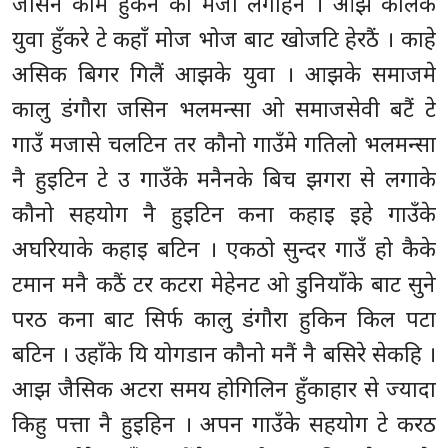
जसिन काम हुकन का मजा लगहिन । आझ कालके
युवा हुँकरे टे कहाँ मोज भोज बाट खोजटि हेरठैं । काहे
असिक बिगर गिलैं आझके युवा । आझके समाजमे
कालु डंगौरा जसिन भलमन्सा ओ समाजसेवी बटैं टे
गाउँ मजासे चलटिन तर कौनो गाउँमे गतिलो भलमन्सा
नै हुइटिन टे उ गाउँके मनैनके बिच झगरा से लगाके
कौनो सहयोग नै हुइटिन कना कहाइ इहे गाउँके
अघरियाके कहाइ बटिन । एकठो सुन्दर गाउँ हो कैके
टमान मनै कठैं टर कटरा मेहेनट ओ डुनियाँके बाट सुने
परठ कना बाट सिर्फ कालु डंगौरा हुकिन किल पटा
बटिन । उहाँके यि योगडान कौनो मनैं नै बसिरे सेकहि ।
आझ जैसिक अटरा समय होगिलिन हुँकाहार से ज्यादा
किहु पत्ता नै हुइहिन । अपन गाउँके सहयोग टे करठ