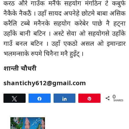
करठ औरे गाउँक मनैंफे सहयोग मंगठिन टे कबुफे
नैकैके नैकठैं । उहाँ सायद अपनेहे छोटमे बाबा असिक
करैलि टब्बे मनैनके सहयोग करेबेर पाछे नै हट्ना
उहाँके बानी बटिन । अस्टे सेवा ओ सहयोगसे उहाँके
गाउँ बनल बटिन । उहाँ एकठो असल ओ इमान्डार
भलमन्साके रुपमे चिनैना मनै हुइँट् ।
शान्ती चौधरी
shantichy612@gmail.com
0
Tweet
Share
Share
Pin
SHARES