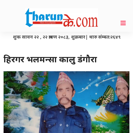
शुक सावन २२ , २२ श्रावण २०८३, शुक्रबार| थारु संम्बत:२६४९
हिरगर भलमन्सा कालु डंगौरा