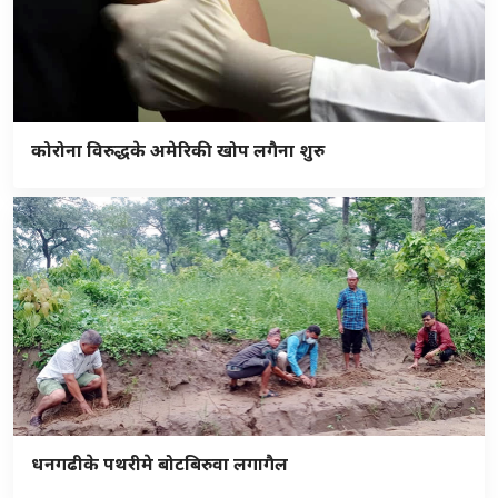
कोरोना विरुद्धके अमेरिकी खोप लगैना शुरु
धनगढीके पथरीमे बोटबिरुवा लगागैल