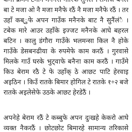
बा टे मजा ओ नै मजा मनैफे रठैं नै मजा मनैफे रठैं । तर
उहाँ कब्ुफे अपन गाउँक मनैनके बाट नै सुनैंलंै ।
टबेक मारे आउर उहाँके इज्जट मनैनके आघे बहरल
बटिन । कालु डंगौरा गाउँके भलमन्सा किल नै होके
गाउँके डेसबनढीया के रुपमेफे काम करठैं । गुरवासे
मिलके गाउँ घरके भुट्वाफे बनैना काम करठैं । गाउँमे
किउ बेराम रठै टे फे उहाँक् ठे आछट पाटि हेरवाइ
अइठिन । किउँ रातके बिमार होगिल टे रातके १÷२ बजे
रातके अइलेसेफे उठके आछट हेरडेठैं ।
अपनेहे बेराम रठैं टे कब्बुफे अपन दुःखहे केकरो आघे
व्यक्त नैकरठैं । छोटछोट बिमारहे सामान्य तरिकासे