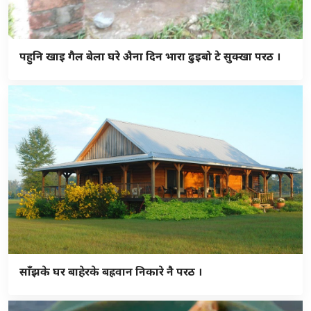
पहुनि खाइ गैल बेला घरे अ‍ैना दिन भारा ढुइबो टे सुक्खा परठ ।
साँझके घर बाहेरके बह्रवान निकारे नै परठ ।