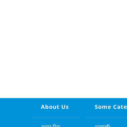
About Us
Some Cate
हमार टिम
पसुपंछी