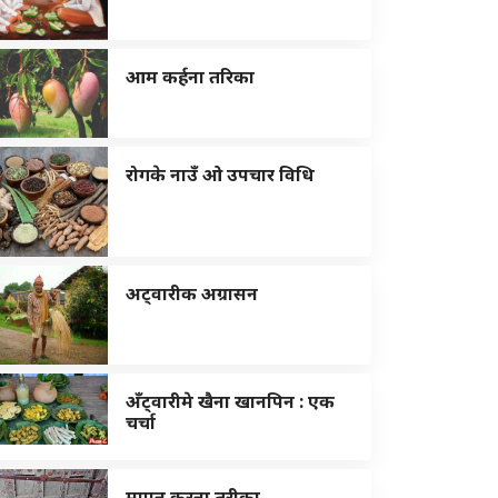
आम कर्हना तरिका
रोगके नाउँ ओ उपचार विधि
अट्वारीक अग्रासन
अँट्वारीमे खैना खानपिन : एक
चर्चा
मापन करना तरीका