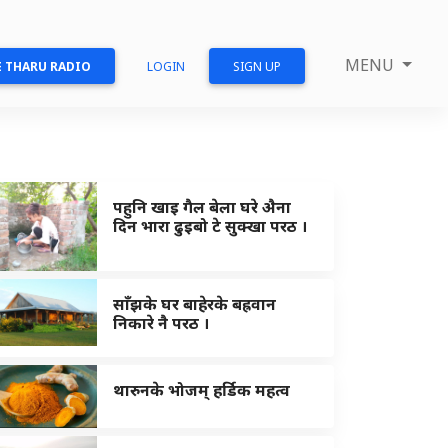
MENU
 THARU RADIO
LOGIN
SIGN UP
पहुनि खाइ गैल बेला घरे अ‍ैना
दिन भारा ढुइबो टे सुक्खा परठ ।
साँझके घर बाहेरके बह्रवान
निकारे नै परठ ।
थारुनके भोजम् हर्डिक महत्व