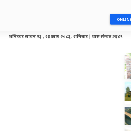
ONLINE
शनिच्चर सावन २३ , २३ श्रावण २०८३, शनिबार| थारु संम्बत:२६४९