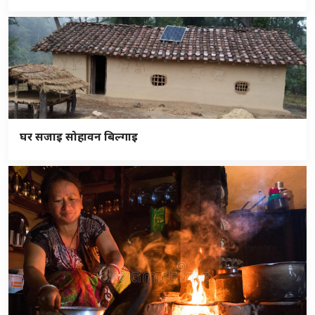
घर सजाइ सोहावन बिल्गाइ