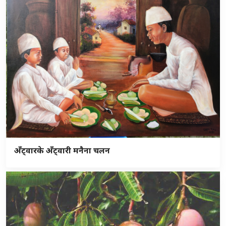
अँट्वारके अँट्वारी मनैना चलन