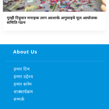
गुरही टिहुवार मनाइक लाग आशाके अगुवाइमे मूल आयोजक
समिति गठन
About Us
हमार टिम
हमार उद्देश्य
हमार बारेम
थारु कार्यक्रम
सम्पर्क