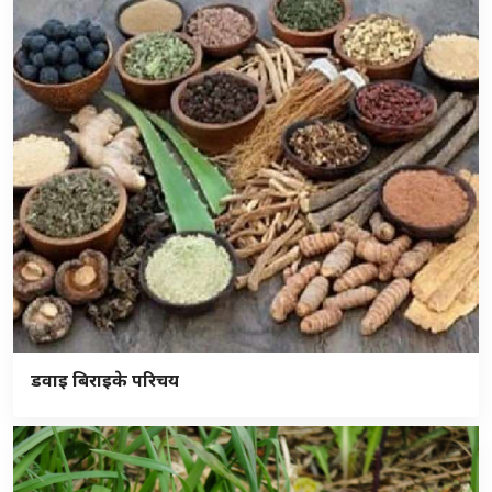
डवाइ बिराइके परिचय