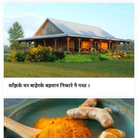
साँझके घर बाहेरके बह्रवान निकारे नै परठ ।