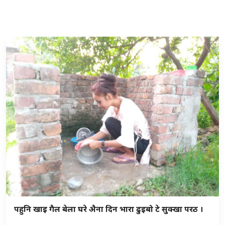
पहुनि खाइ गैल बेला घरे अ‍ैना दिन भारा ढुइबो टे सुक्खा परठ ।