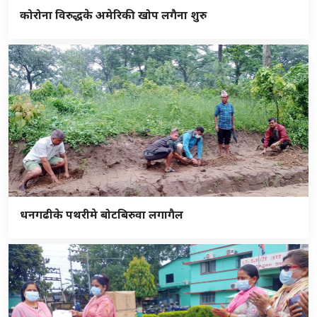
कोरोना विरुद्धके अमेरिकी खोप लगैना शुरु
धनगढीके पथरीमे बोटबिरुवा लगागैल