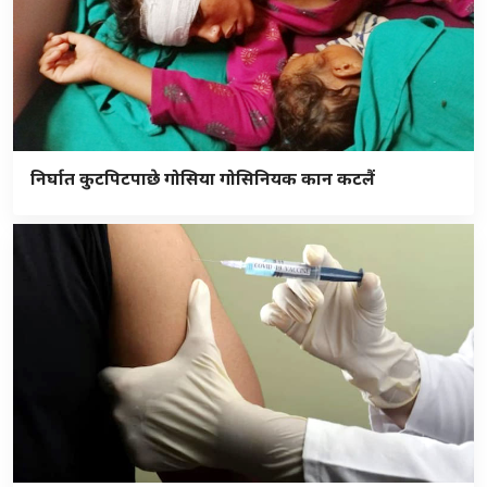
निर्घात कुटपिटपाछे गोसिया गोसिनियक कान कटलैं