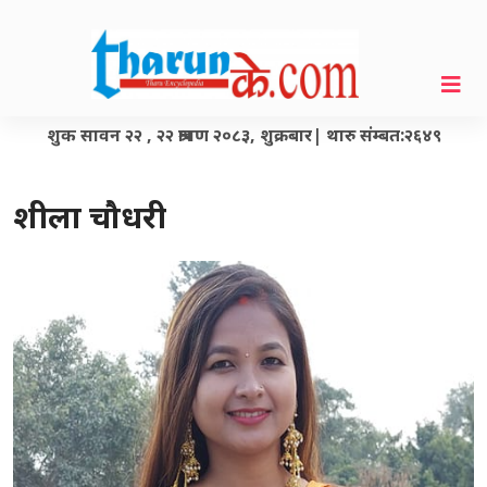
शुक सावन २२ , २२ श्रावण २०८३, शुक्रबार| थारु संम्बत:२६४९
शीला चौधरी