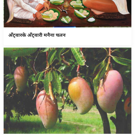
अँट्वारके अँट्वारी मनैना चलन