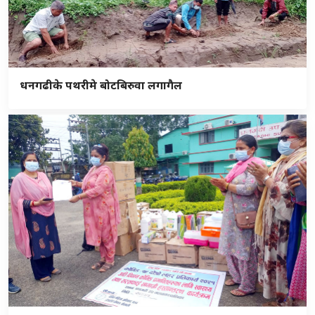
धनगढीके पथरीमे बोटबिरुवा लगागैल