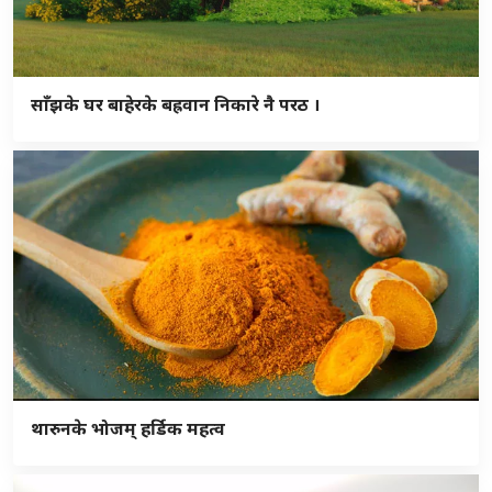
साँझके घर बाहेरके बह्रवान निकारे नै परठ ।
थारुनके भोजम् हर्डिक महत्व