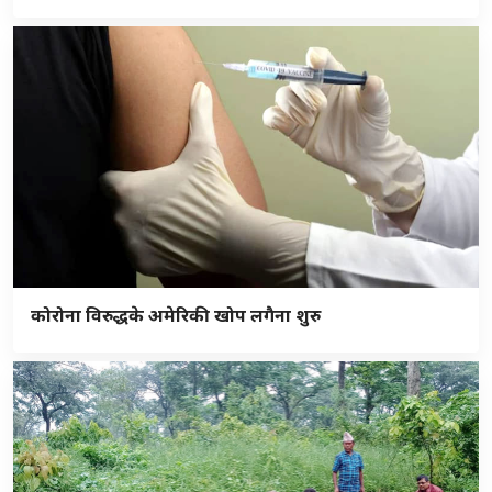
कोरोना विरुद्धके अमेरिकी खोप लगैना शुरु