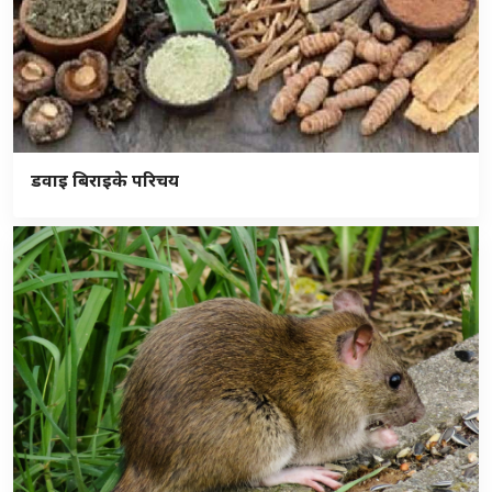
डवाइ बिराइके परिचय