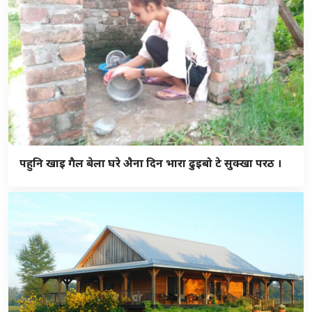
पहुनि खाइ गैल बेला घरे अ‍ैना दिन भारा ढुइबो टे सुक्खा परठ ।