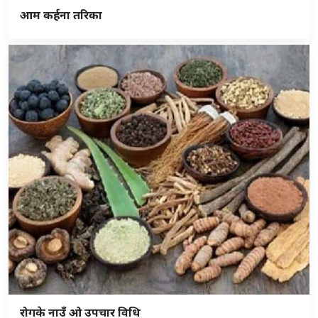
आम कर्हना तरिका
रोगके नाउँ ओ उपचार विधि