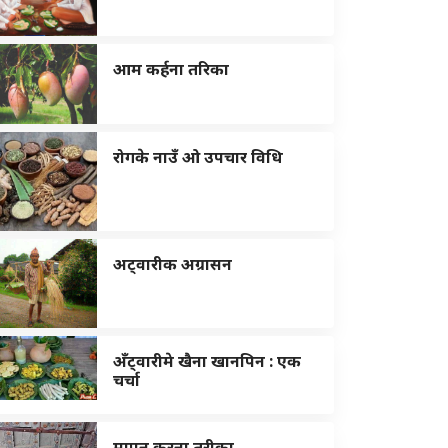
आम कर्हना तरिका
रोगके नाउँ ओ उपचार विधि
अट्वारीक अग्रासन
अँट्वारीमे खैना खानपिन : एक
चर्चा
मापन करना तरीका