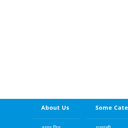
About Us
Some Cate
हमार टिम
पसुपंछी