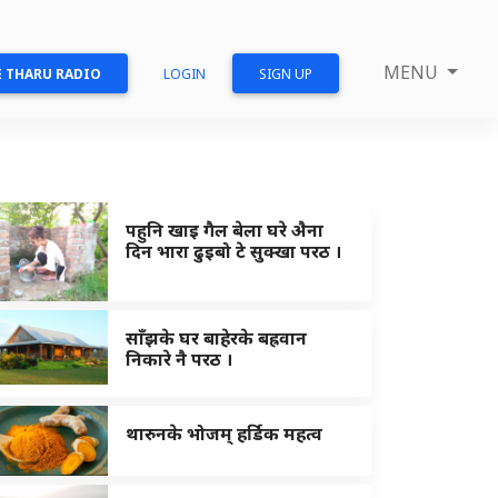
MENU
 THARU RADIO
LOGIN
SIGN UP
पहुनि खाइ गैल बेला घरे अ‍ैना
दिन भारा ढुइबो टे सुक्खा परठ ।
साँझके घर बाहेरके बह्रवान
निकारे नै परठ ।
थारुनके भोजम् हर्डिक महत्व